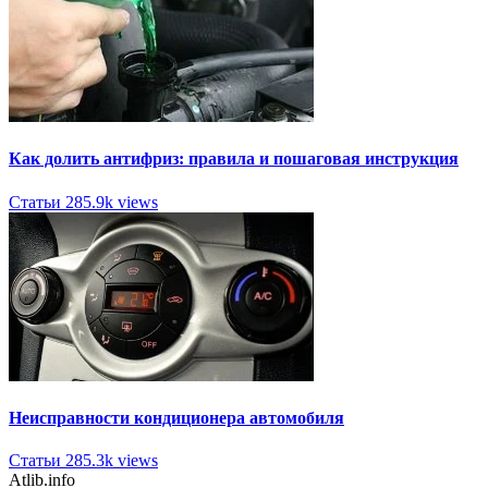
Как долить антифриз: правила и пошаговая инструкция
Статьи
285.9k views
Неисправности кондиционера автомобиля
Статьи
285.3k views
Atlib.info