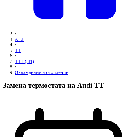
/
Audi
/
TT
/
TT I (8N)
/
Охлаждение и отопление
Замена термостата на Audi TT