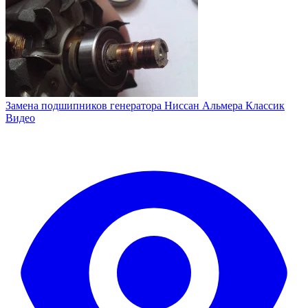
Замена подшипников генератора Ниссан Альмера Классик
Видео