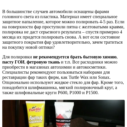
В большинстве случаев автомобили оснащены фарами
головного света из пластика. Материал имеет специальное
защитное напыление, которое можно полировать 4-5 раз. Если
на поверхности фар проступили пятна с желтоватыми краями,
полировка не даст серьезного результата – спустя примерно 4
месяца их придется полировать снова. А вот если состояние
защитного покрытия фар удовлетворительно, зачем тратиться
на покупку новой оптики?
Для полировки
не рекомендуется брать бытовую химию
,
пасту ГОИ
,
фетровую ткань
и т.п. Все расходники можно
приобрести в магазинах автохимии и автокосметики.
Специалисты рекомендуют пользоваться наборами для
реставрации фар таких фирм, как Turtle Wax или Sonax.
Опционально используют жидкое стекло для фар. Кроме того,
понадобится шлифмашинка, мягкий полировочный круг, а
также шлифовальные круги P600, P1000 и P1500.