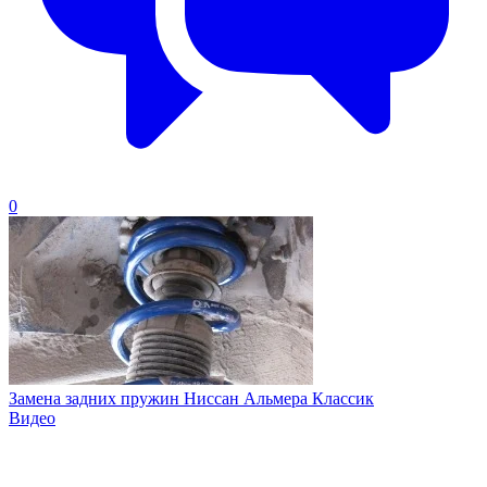
0
Замена задних пружин Ниссан Альмера Классик
Видео