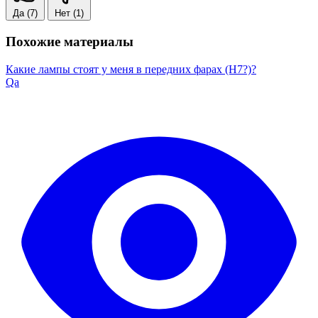
Да
(7)
Нет
(1)
Похожие материалы
Какие лампы стоят у меня в передних фарах (H7?)?
Qa