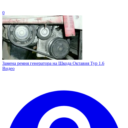
0
Замена ремня генератора на Шкода Октавия Тур 1.6
Видео