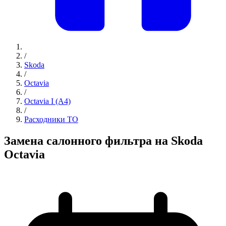
/
Skoda
/
Octavia
/
Octavia I (A4)
/
Расходники ТО
Замена салонного фильтра на Skoda
Octavia