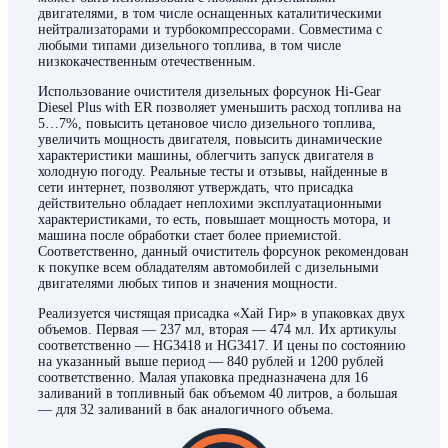
двигателями, в том числе оснащенных каталитическими
нейтрализаторами и турбокомпрессорами. Совместима с
любыми типами дизельного топлива, в том числе
низкокачественным отечественным.
Использование очистителя дизельных форсунок Hi-Gear
Diesel Plus with ER позволяет уменьшить расход топлива на
5…7%, повысить цетановое число дизельного топлива,
увеличить мощность двигателя, повысить динамические
характеристики машины, облегчить запуск двигателя в
холодную погоду. Реальные тесты и отзывы, найденные в
сети интернет, позволяют утверждать, что присадка
действительно обладает неплохими эксплуатационными
характеристиками, то есть, повышает мощность мотора, и
машина после обработки стает более приемистой.
Соответственно, данный очиститель форсунок рекомендован
к покупке всем обладателям автомобилей с дизельными
двигателями любых типов и значения мощности.
Реализуется чистящая присадка «Хай Гир» в упаковках двух
объемов. Первая — 237 мл, вторая — 474 мл. Их артикулы
соответственно — HG3418 и HG3417. И цены по состоянию
на указанный выше период — 840 рублей и 1200 рублей
соответственно. Малая упаковка предназначена для 16
заливаний в топливный бак объемом 40 литров, а большая
— для 32 заливаний в бак аналогичного объема.