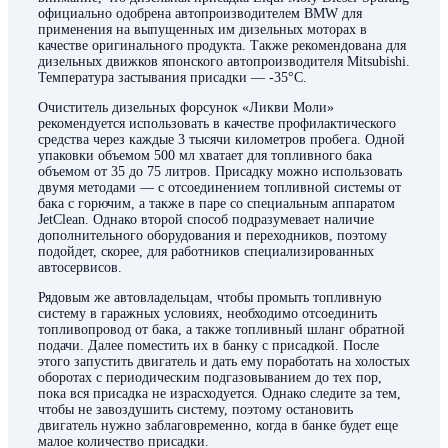
официально одобрена автопроизводителем BMW для
применения на выпущенных им дизельных моторах в
качестве оригинального продукта. Также рекомендована для
дизельных движков японского автопроизводителя Mitsubishi.
Температура застывания присадки — -35°C.
Очиститель дизельных форсунок «Ликви Моли»
рекомендуется использовать в качестве профилактического
средства через каждые 3 тысячи километров пробега. Одной
упаковки объемом 500 мл хватает для топливного бака
объемом от 35 до 75 литров. Присадку можно использовать
двумя методами — с отсоединением топливной системы от
бака с горючим, а также в паре со специальным аппаратом
JetClean. Однако второй способ подразумевает наличие
дополнительного оборудования и переходников, поэтому
подойдет, скорее, для работников специализированных
автосервисов.
Рядовым же автовладельцам, чтобы промыть топливную
систему в гаражных условиях, необходимо отсоединить
топливопровод от бака, а также топливный шланг обратной
подачи. Далее поместить их в банку с присадкой. После
этого запустить двигатель и дать ему поработать на холостых
оборотах с периодическим подгазовыванием до тех пор,
пока вся присадка не израсходуется. Однако следите за тем,
чтобы не завоздушить систему, поэтому остановить
двигатель нужно заблаговременно, когда в банке будет еще
малое количество присадки.