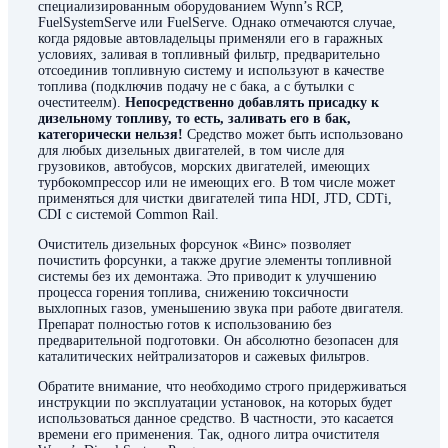
специализированным оборудованием Wynn’s RCP,
FuelSystemServe или FuelServe. Однако отмечаются случае,
когда рядовые автовладельцы применяли его в гаражных
условиях, заливая в топливный фильтр, предварительно
отсоединив топливную систему и используют в качестве
топлива (подключив подачу не с бака, а с бутылки с
очеститеелм).
Непосредственно добавлять присадку к
дизельному топливу, то есть, заливать его в бак,
категорически нельзя!
Средство может быть использовано
для любых дизельных двигателей, в том числе для
грузовиков, автобусов, морских двигателей, имеющих
турбокомпрессор или не имеющих его. В том числе может
применяться для чистки двигателей типа HDI, JTD, CDTi,
CDI с системой Common Rail.
Очиститель дизельных форсунок «Винс» позволяет
почистить форсунки, а также другие элементы топливной
системы без их демонтажа. Это приводит к улучшению
процесса горения топлива, снижению токсичности
выхлопных газов, уменьшению звука при работе двигателя.
Препарат полностью готов к использованию без
предварительной подготовки. Он абсолютно безопасен для
каталитических нейтрализаторов и сажевых фильтров.
Обратите внимание, что необходимо строго придерживаться
инструкции по эксплуатации установок, на которых будет
использоваться данное средство. В частности, это касается
времени его применения. Так, одного литра очистителя