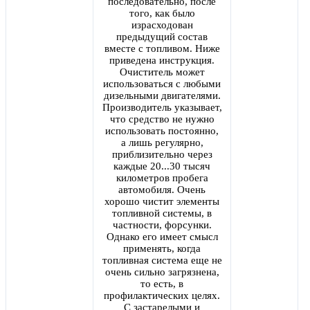
последовательно, после
того, как было
израсходован
предыдущий состав
вместе с топливом. Ниже
приведена инструкция.
Очиститель может
использоваться с любыми
дизельными двигателями.
Производитель указывает,
что средство не нужно
использовать постоянно,
а лишь регулярно,
приблизительно через
каждые 20...30 тысяч
километров пробега
автомобиля. Очень
хорошо чистит элементы
топливной системы, в
частности, форсунки.
Однако его имеет смысл
применять, когда
топливная система еще не
очень сильно загрязнена,
то есть, в
профилактических целях.
С застарелыми и