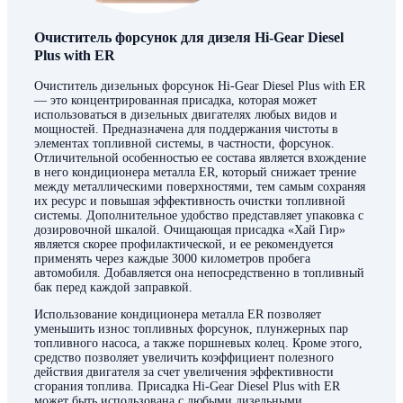
Очиститель форсунок для дизеля Hi-Gear Diesel
Plus with ER
Очиститель дизельных форсунок Hi-Gear Diesel Plus with ER
— это концентрированная присадка, которая может
использоваться в дизельных двигателях любых видов и
мощностей. Предназначена для поддержания чистоты в
элементах топливной системы, в частности, форсунок.
Отличительной особенностью ее состава является вхождение
в него кондиционера металла ER, который снижает трение
между металлическими поверхностями, тем самым сохраняя
их ресурс и повышая эффективность очистки топливной
системы. Дополнительное удобство представляет упаковка с
дозировочной шкалой. Очищающая присадка «Хай Гир»
является скорее профилактической, и ее рекомендуется
применять через каждые 3000 километров пробега
автомобиля. Добавляется она непосредственно в топливный
бак перед каждой заправкой.
Использование кондиционера металла ER позволяет
уменьшить износ топливных форсунок, плунжерных пар
топливного насоса, а также поршневых колец. Кроме этого,
средство позволяет увеличить коэффициент полезного
действия двигателя за счет увеличения эффективности
сгорания топлива. Присадка Hi-Gear Diesel Plus with ER
может быть использована с любыми дизельными