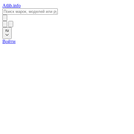
Atlib.info
ru
Войти