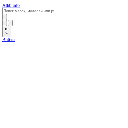
Atlib.info
ru
Войти