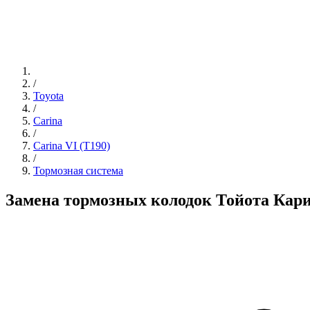
/
Toyota
/
Carina
/
Carina VI (T190)
/
Тормозная система
Замена тормозных колодок Тойота Кар