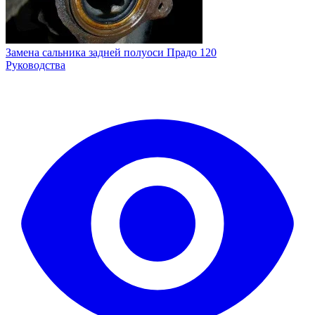
Замена сальника задней полуоси Прадо 120
Руководства