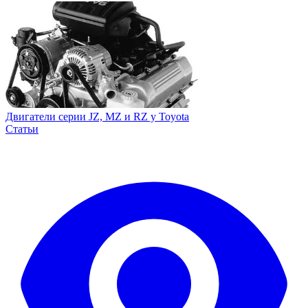
Двигатели серии JZ, MZ и RZ у Toyota
Статьи