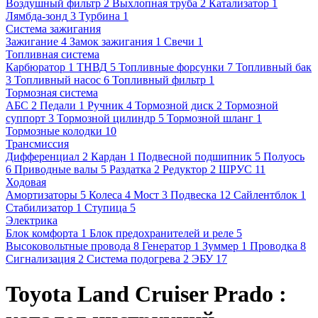
Воздушный фильтр
2
Выхлопная труба
2
Катализатор
1
Лямбда-зонд
3
Турбина
1
Система зажигания
Зажигание
4
Замок зажигания
1
Свечи
1
Топливная система
Карбюратор
1
ТНВД
5
Топливные форсунки
7
Топливный бак
3
Топливный насос
6
Топливный фильтр
1
Тормозная система
АБС
2
Педали
1
Ручник
4
Тормозной диск
2
Тормозной
суппорт
3
Тормозной цилиндр
5
Тормозной шланг
1
Тормозные колодки
10
Трансмиссия
Дифференциал
2
Кардан
1
Подвесной подшипник
5
Полуось
6
Приводные валы
5
Раздатка
2
Редуктор
2
ШРУС
11
Ходовая
Амортизаторы
5
Колеса
4
Мост
3
Подвеска
12
Сайлентблок
1
Стабилизатор
1
Ступица
5
Электрика
Блок комфорта
1
Блок предохранителей и реле
5
Высоковольтные провода
8
Генератор
1
Зуммер
1
Проводка
8
Сигнализация
2
Система подогрева
2
ЭБУ
17
Toyota Land Cruiser Prado :