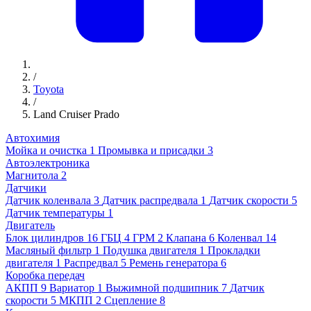
/
Toyota
/
Land Cruiser Prado
Автохимия
Мойка и очистка
1
Промывка и присадки
3
Автоэлектроника
Магнитола
2
Датчики
Датчик коленвала
3
Датчик распредвала
1
Датчик скорости
5
Датчик температуры
1
Двигатель
Блок цилиндров
16
ГБЦ
4
ГРМ
2
Клапана
6
Коленвал
14
Масляный фильтр
1
Подушка двигателя
1
Прокладки
двигателя
1
Распредвал
5
Ремень генератора
6
Коробка передач
АКПП
9
Вариатор
1
Выжимной подшипник
7
Датчик
скорости
5
МКПП
2
Сцепление
8