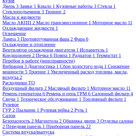
Кузов
Дверь
3
Замки
1
Крыло
1
Кузовные работы
3
Стекла
1
Стеклоподъемник
3
Тюнинг
2
Масла и жидкости
Масло АКПП
2
Масло трансмиссионное
1
Моторное масло
11
Охлаждающие жидкости
1
Освещение
Лампа
3
Противотуманная фара
2
Фара
6
Охлаждение и отопление
Вентилятор охлаждения двигателя
1
Испаритель
1
Кондиционер
2
Печка
6
Помпа
1
Радиатор
1
Термостат
1
Перебои в работе (неисправности)
Вибрация
3
Диагностика
1
Сбои холостого хода
1
Снижение
мощности
5
Троение
1
Увеличенный расход топлива, масла,
воздуха
2
Расходники ТО
Воздушный фильтр
2
Масляный фильтр
1
Моторное масло
11
Ремень генератора
6
Ремень и цепь ГРМ
6
Салонный фильтр
4
Свечи
1
Техническое обслуживание
1
Топливный фильтр
1
Рулевое
ГУР
2
Пыльник
1
Рулевая рейка
2
Руль
1
Салон
Безопасность
2
Магнитола
2
Обшивка двери
3
Отделка салона
2
Передняя панель
1
Приборная панель
22
Система впуска/выпуска