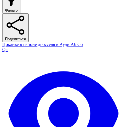
Фильтр
Поделиться
Цоканье в районе дросселя в Ауди А6 С6
Qa