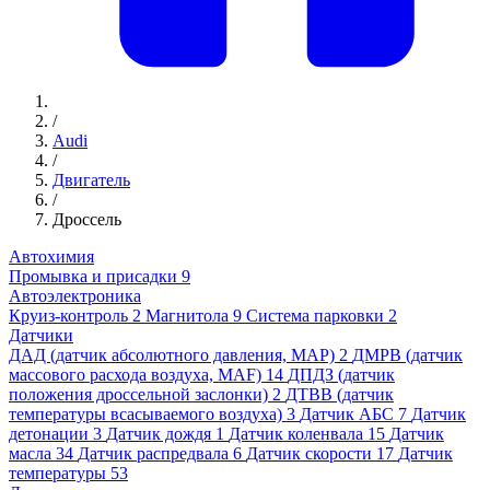
/
Audi
/
Двигатель
/
Дроссель
Автохимия
Промывка и присадки
9
Автоэлектроника
Круиз-контроль
2
Магнитола
9
Система парковки
2
Датчики
ДАД (датчик абсолютного давления, MAP)
2
ДМРВ (датчик
массового расхода воздуха, MAF)
14
ДПДЗ (датчик
положения дроссельной заслонки)
2
ДТВВ (датчик
температуры всасываемого воздуха)
3
Датчик АБС
7
Датчик
детонации
3
Датчик дождя
1
Датчик коленвала
15
Датчик
масла
34
Датчик распредвала
6
Датчик скорости
17
Датчик
температуры
53