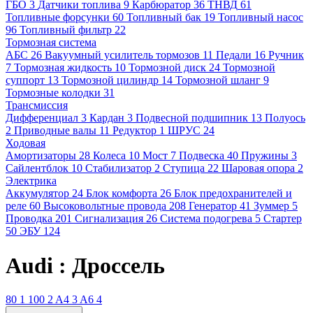
ГБО
3
Датчики топлива
9
Карбюратор
36
ТНВД
61
Топливные форсунки
60
Топливный бак
19
Топливный насос
96
Топливный фильтр
22
Тормозная система
АБС
26
Вакуумный усилитель тормозов
11
Педали
16
Ручник
7
Тормозная жидкость
10
Тормозной диск
24
Тормозной
суппорт
13
Тормозной цилиндр
14
Тормозной шланг
9
Тормозные колодки
31
Трансмиссия
Дифференциал
3
Кардан
3
Подвесной подшипник
13
Полуось
2
Приводные валы
11
Редуктор
1
ШРУС
24
Ходовая
Амортизаторы
28
Колеса
10
Мост
7
Подвеска
40
Пружины
3
Сайлентблок
10
Стабилизатор
2
Ступица
22
Шаровая опора
2
Электрика
Аккумулятор
24
Блок комфорта
26
Блок предохранителей и
реле
60
Высоковольтные провода
208
Генератор
41
Зуммер
5
Проводка
201
Сигнализация
26
Система подогрева
5
Стартер
50
ЭБУ
124
Audi : Дроссель
80
1
100
2
A4
3
A6
4