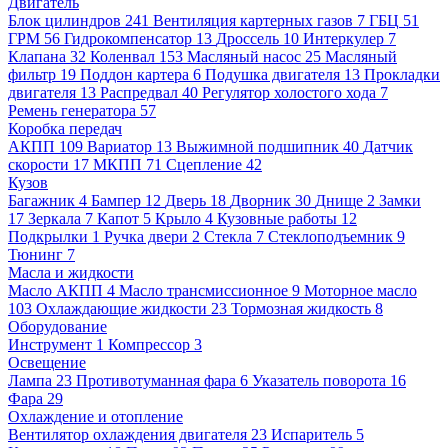
Двигатель
Блок цилиндров
241
Вентиляция картерных газов
7
ГБЦ
51
ГРМ
56
Гидрокомпенсатор
13
Дроссель
10
Интеркулер
7
Клапана
32
Коленвал
153
Масляный насос
25
Масляный
фильтр
19
Поддон картера
6
Подушка двигателя
13
Прокладки
двигателя
13
Распредвал
40
Регулятор холостого хода
7
Ремень генератора
57
Коробка передач
АКПП
109
Вариатор
13
Выжимной подшипник
40
Датчик
скорости
17
МКПП
71
Сцепление
42
Кузов
Багажник
4
Бампер
12
Дверь
18
Дворник
30
Днище
2
Замки
17
Зеркала
7
Капот
5
Крыло
4
Кузовные работы
12
Подкрылки
1
Ручка двери
2
Стекла
7
Стеклоподъемник
9
Тюнинг
7
Масла и жидкости
Масло АКПП
4
Масло трансмиссионное
9
Моторное масло
103
Охлаждающие жидкости
23
Тормозная жидкость
8
Оборудование
Инструмент
1
Компрессор
3
Освещение
Лампа
23
Противотуманная фара
6
Указатель поворота
16
Фара
29
Охлаждение и отопление
Вентилятор охлаждения двигателя
23
Испаритель
5