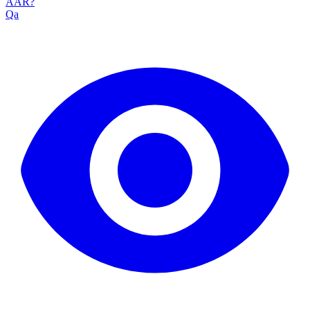
AAR?
Qa