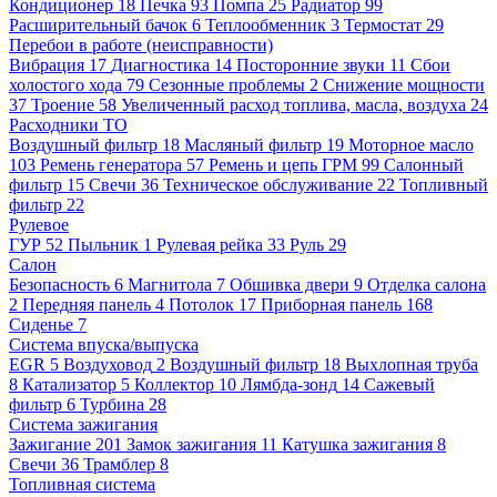
Кондиционер
18
Печка
93
Помпа
25
Радиатор
99
Расширительный бачок
6
Теплообменник
3
Термостат
29
Перебои в работе (неисправности)
Вибрация
17
Диагностика
14
Посторонние звуки
11
Сбои
холостого хода
79
Сезонные проблемы
2
Снижение мощности
37
Троение
58
Увеличенный расход топлива, масла, воздуха
24
Расходники ТО
Воздушный фильтр
18
Масляный фильтр
19
Моторное масло
103
Ремень генератора
57
Ремень и цепь ГРМ
99
Салонный
фильтр
15
Свечи
36
Техническое обслуживание
22
Топливный
фильтр
22
Рулевое
ГУР
52
Пыльник
1
Рулевая рейка
33
Руль
29
Салон
Безопасность
6
Магнитола
7
Обшивка двери
9
Отделка салона
2
Передняя панель
4
Потолок
17
Приборная панель
168
Сиденье
7
Система впуска/выпуска
EGR
5
Воздуховод
2
Воздушный фильтр
18
Выхлопная труба
8
Катализатор
5
Коллектор
10
Лямбда-зонд
14
Сажевый
фильтр
6
Турбина
28
Система зажигания
Зажигание
201
Замок зажигания
11
Катушка зажигания
8
Свечи
36
Трамблер
8
Топливная система