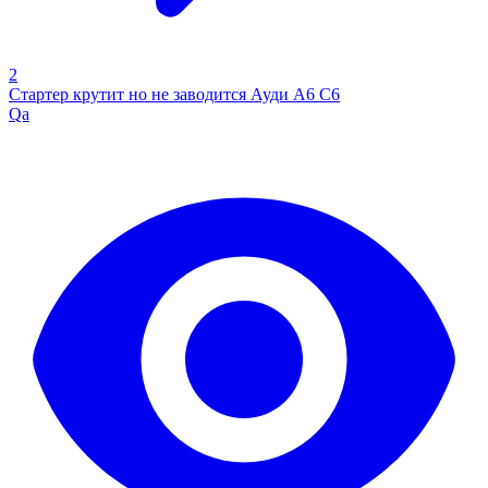
2
Стартер крутит но не заводится Ауди А6 С6
Qa