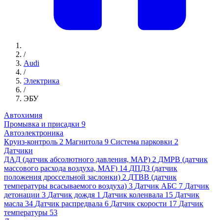
/
Audi
/
Электрика
/
ЭБУ
Автохимия
Промывка и присадки
9
Автоэлектроника
Круиз-контроль
2
Магнитола
9
Система парковки
2
Датчики
ДАД (датчик абсолютного давления, MAP)
2
ДМРВ (датчик
массового расхода воздуха, MAF)
14
ДПДЗ (датчик
положения дроссельной заслонки)
2
ДТВВ (датчик
температуры всасываемого воздуха)
3
Датчик АБС
7
Датчик
детонации
3
Датчик дождя
1
Датчик коленвала
15
Датчик
масла
34
Датчик распредвала
6
Датчик скорости
17
Датчик
температуры
53