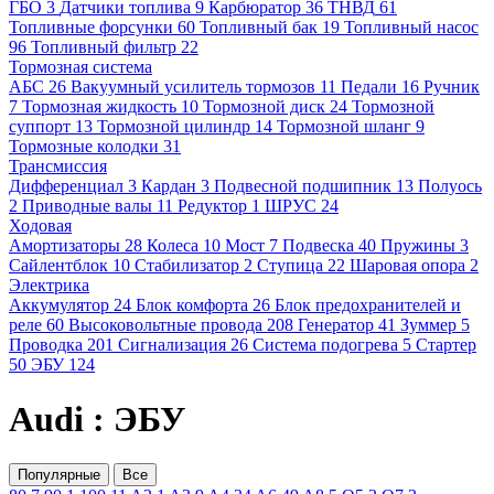
ГБО
3
Датчики топлива
9
Карбюратор
36
ТНВД
61
Топливные форсунки
60
Топливный бак
19
Топливный насос
96
Топливный фильтр
22
Тормозная система
АБС
26
Вакуумный усилитель тормозов
11
Педали
16
Ручник
7
Тормозная жидкость
10
Тормозной диск
24
Тормозной
суппорт
13
Тормозной цилиндр
14
Тормозной шланг
9
Тормозные колодки
31
Трансмиссия
Дифференциал
3
Кардан
3
Подвесной подшипник
13
Полуось
2
Приводные валы
11
Редуктор
1
ШРУС
24
Ходовая
Амортизаторы
28
Колеса
10
Мост
7
Подвеска
40
Пружины
3
Сайлентблок
10
Стабилизатор
2
Ступица
22
Шаровая опора
2
Электрика
Аккумулятор
24
Блок комфорта
26
Блок предохранителей и
реле
60
Высоковольтные провода
208
Генератор
41
Зуммер
5
Проводка
201
Сигнализация
26
Система подогрева
5
Стартер
50
ЭБУ
124
Audi : ЭБУ
Популярные
Все