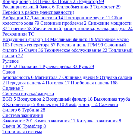
Кондиционер
18
Печка
93
Помпа
25
Радиатор
99
Расширительный бачок
6
Теплообменник
3
Термостат
29
Перебои в работе (неисправности)
Вибрация
17
Диагностика
14
Посторонние звуки
11
Сбои
холостого хода
79
Сезонные проблемы
2
Снижение мощности
37
Троение
58
Увеличенный расход топлива, масла, воздуха
24
Расходники ТО
Воздушный фильтр
18
Масляный фильтр
19
Моторное масло
103
Ремень генератора
57
Ремень и цепь ГРМ
99
Салонный
фильтр
15
Свечи
36
Техническое обслуживание
22
Топливный
фильтр
22
Рулевое
ГУР
52
Пыльник
1
Рулевая рейка
33
Руль
29
Салон
Безопасность
6
Магнитола
7
Обшивка двери
9
Отделка салона
2
Передняя панель
4
Потолок
17
Приборная панель
168
Сиденье
7
Система впуска/выпуска
EGR
5
Воздуховод
2
Воздушный фильтр
18
Выхлопная труба
8
Катализатор
5
Коллектор
10
Лямбда-зонд
14
Сажевый
фильтр
6
Турбина
28
Система зажигания
Зажигание
201
Замок зажигания
11
Катушка зажигания
8
Свечи
36
Трамблер
8
Топливная система