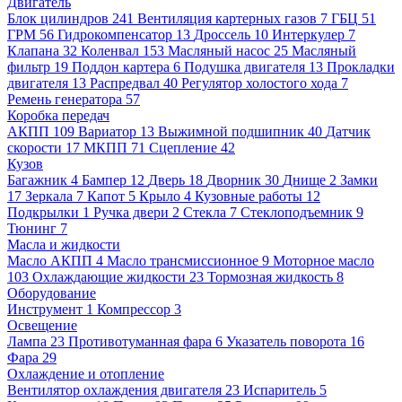
Двигатель
Блок цилиндров
241
Вентиляция картерных газов
7
ГБЦ
51
ГРМ
56
Гидрокомпенсатор
13
Дроссель
10
Интеркулер
7
Клапана
32
Коленвал
153
Масляный насос
25
Масляный
фильтр
19
Поддон картера
6
Подушка двигателя
13
Прокладки
двигателя
13
Распредвал
40
Регулятор холостого хода
7
Ремень генератора
57
Коробка передач
АКПП
109
Вариатор
13
Выжимной подшипник
40
Датчик
скорости
17
МКПП
71
Сцепление
42
Кузов
Багажник
4
Бампер
12
Дверь
18
Дворник
30
Днище
2
Замки
17
Зеркала
7
Капот
5
Крыло
4
Кузовные работы
12
Подкрылки
1
Ручка двери
2
Стекла
7
Стеклоподъемник
9
Тюнинг
7
Масла и жидкости
Масло АКПП
4
Масло трансмиссионное
9
Моторное масло
103
Охлаждающие жидкости
23
Тормозная жидкость
8
Оборудование
Инструмент
1
Компрессор
3
Освещение
Лампа
23
Противотуманная фара
6
Указатель поворота
16
Фара
29
Охлаждение и отопление
Вентилятор охлаждения двигателя
23
Испаритель
5