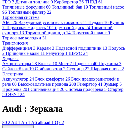
ГБО
3
Датчики топлива
9
Карбюратор
36
ТНВД
61
Топливные форсунки
60
Топливный бак
19
Топливный насос
96
Топливный фильтр
22
Тормозная система
АБС
26
Вакуумный усилитель тормозов
11
Педали
16
Ручник
7
Тормозная жидкость
10
Тормозной диск
24
Тормозной
суппорт
13
Тормозной цилиндр
14
Тормозной шланг
9
Тормозные колодки
31
Трансмиссия
Дифференциал
3
Кардан
3
Подвесной подшипник
13
Полуось
2
Приводные валы
11
Редуктор
1
ШРУС
24
Ходовая
Амортизаторы
28
Колеса
10
Мост
7
Подвеска
40
Пружины
3
Сайлентблок
10
Стабилизатор
2
Ступица
22
Шаровая опора
2
Электрика
Аккумулятор
24
Блок комфорта
26
Блок предохранителей и
реле
60
Высоковольтные провода
208
Генератор
41
Зуммер
5
Проводка
201
Сигнализация
26
Система подогрева
5
Стартер
50
ЭБУ
124
Audi : Зеркала
80
2
A4
1
A5
1
A6 allroad
1
Q7
2