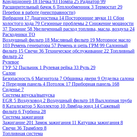
Кондиционер
18
Печка
93
Помпа
25
Радиатор
99
Расширительный бачок
6
Теплообменник
3
Термостат
29
Перебои в работе (неисправности)
Вибрация
17
Диагностика
14
Посторонние звуки
11
Сбои
холостого хода
79
Сезонные проблемы
2
Снижение мощности
37
Троение
58
Увеличенный расход топлива, масла, воздуха
24
Расходники ТО
Воздушный фильтр
18
Масляный фильтр
19
Моторное масло
103
Ремень генератора
57
Ремень и цепь ГРМ
99
Салонный
фильтр
15
Свечи
36
Техническое обслуживание
22
Топливный
фильтр
22
Рулевое
ГУР
52
Пыльник
1
Рулевая рейка
33
Руль
29
Салон
Безопасность
6
Магнитола
7
Обшивка двери
9
Отделка салона
2
Передняя панель
4
Потолок
17
Приборная панель
168
Сиденье
7
Система впуска/выпуска
EGR
5
Воздуховод
2
Воздушный фильтр
18
Выхлопная труба
8
Катализатор
5
Коллектор
10
Лямбда-зонд
14
Сажевый
фильтр
6
Турбина
28
Система зажигания
Зажигание
201
Замок зажигания
11
Катушка зажигания
8
Свечи
36
Трамблер
8
Топливная система