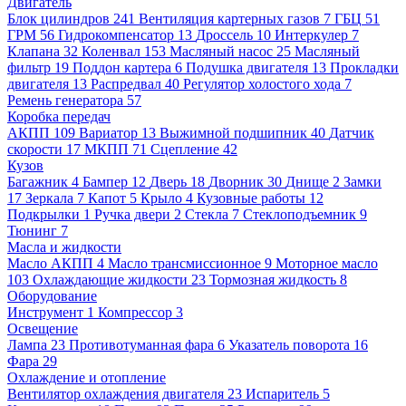
Двигатель
Блок цилиндров
241
Вентиляция картерных газов
7
ГБЦ
51
ГРМ
56
Гидрокомпенсатор
13
Дроссель
10
Интеркулер
7
Клапана
32
Коленвал
153
Масляный насос
25
Масляный
фильтр
19
Поддон картера
6
Подушка двигателя
13
Прокладки
двигателя
13
Распредвал
40
Регулятор холостого хода
7
Ремень генератора
57
Коробка передач
АКПП
109
Вариатор
13
Выжимной подшипник
40
Датчик
скорости
17
МКПП
71
Сцепление
42
Кузов
Багажник
4
Бампер
12
Дверь
18
Дворник
30
Днище
2
Замки
17
Зеркала
7
Капот
5
Крыло
4
Кузовные работы
12
Подкрылки
1
Ручка двери
2
Стекла
7
Стеклоподъемник
9
Тюнинг
7
Масла и жидкости
Масло АКПП
4
Масло трансмиссионное
9
Моторное масло
103
Охлаждающие жидкости
23
Тормозная жидкость
8
Оборудование
Инструмент
1
Компрессор
3
Освещение
Лампа
23
Противотуманная фара
6
Указатель поворота
16
Фара
29
Охлаждение и отопление
Вентилятор охлаждения двигателя
23
Испаритель
5