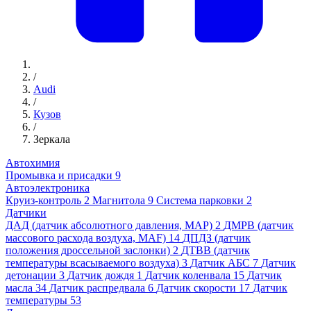
/
Audi
/
Кузов
/
Зеркала
Автохимия
Промывка и присадки
9
Автоэлектроника
Круиз-контроль
2
Магнитола
9
Система парковки
2
Датчики
ДАД (датчик абсолютного давления, MAP)
2
ДМРВ (датчик
массового расхода воздуха, MAF)
14
ДПДЗ (датчик
положения дроссельной заслонки)
2
ДТВВ (датчик
температуры всасываемого воздуха)
3
Датчик АБС
7
Датчик
детонации
3
Датчик дождя
1
Датчик коленвала
15
Датчик
масла
34
Датчик распредвала
6
Датчик скорости
17
Датчик
температуры
53