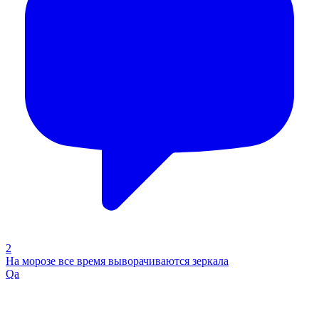
2
На морозе все время выворачиваются зеркала
Qa