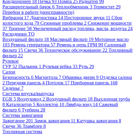
Кондиционер
18
Печка
93
Помпа
25
Радиатор
99
Расширительный бачок
6
Теплообменник
3
Термостат
29
Перебои в работе (неисправности)
Вибрация
17
Диагностика
14
Посторонние звуки
11
Сбои
холостого хода
79
Сезонные проблемы
2
Снижение мощности
37
Троение
58
Увеличенный расход топлива, масла, воздуха
24
Расходники ТО
Воздушный фильтр
18
Масляный фильтр
19
Моторное масло
103
Ремень генератора
57
Ремень и цепь ГРМ
99
Салонный
фильтр
15
Свечи
36
Техническое обслуживание
22
Топливный
фильтр
22
Рулевое
ГУР
52
Пыльник
1
Рулевая рейка
33
Руль
29
Салон
Безопасность
6
Магнитола
7
Обшивка двери
9
Отделка салона
2
Передняя панель
4
Потолок
17
Приборная панель
168
Сиденье
7
Система впуска/выпуска
EGR
5
Воздуховод
2
Воздушный фильтр
18
Выхлопная труба
8
Катализатор
5
Коллектор
10
Лямбда-зонд
14
Сажевый
фильтр
6
Турбина
28
Система зажигания
Зажигание
201
Замок зажигания
11
Катушка зажигания
8
Свечи
36
Трамблер
8
Топливная система