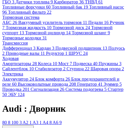
ГБО
3
Датчики топлива
9
Карбюратор
36
ТНВД
61
Топливные форсунки
60
Топливный бак
19
Топливный насос
96
Топливный фильтр
22
Тормозная система
АБС
26
Вакуумный усилитель тормозов
11
Педали
16
Ручник
7
Тормозная жидкость
10
Тормозной диск
24
Тормозной
суппорт
13
Тормозной цилиндр
14
Тормозной шланг
9
Тормозные колодки
31
Трансмиссия
Дифференциал
3
Кардан
3
Подвесной подшипник
13
Полуось
2
Приводные валы
11
Редуктор
1
ШРУС
24
Ходовая
Амортизаторы
28
Колеса
10
Мост
7
Подвеска
40
Пружины
3
Сайлентблок
10
Стабилизатор
2
Ступица
22
Шаровая опора
2
Электрика
Аккумулятор
24
Блок комфорта
26
Блок предохранителей и
реле
60
Высоковольтные провода
208
Генератор
41
Зуммер
5
Проводка
201
Сигнализация
26
Система подогрева
5
Стартер
50
ЭБУ
124
Audi : Дворник
80
8
100
3
A2
1
A3
1
A4
8
A6
9