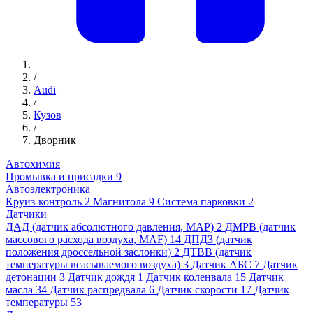
/
Audi
/
Кузов
/
Дворник
Автохимия
Промывка и присадки
9
Автоэлектроника
Круиз-контроль
2
Магнитола
9
Система парковки
2
Датчики
ДАД (датчик абсолютного давления, MAP)
2
ДМРВ (датчик
массового расхода воздуха, MAF)
14
ДПДЗ (датчик
положения дроссельной заслонки)
2
ДТВВ (датчик
температуры всасываемого воздуха)
3
Датчик АБС
7
Датчик
детонации
3
Датчик дождя
1
Датчик коленвала
15
Датчик
масла
34
Датчик распредвала
6
Датчик скорости
17
Датчик
температуры
53