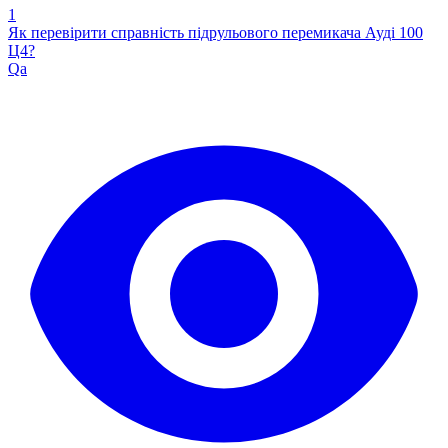
1
Як перевірити справність підрульового перемикача Ауді 100
Ц4?
Qa