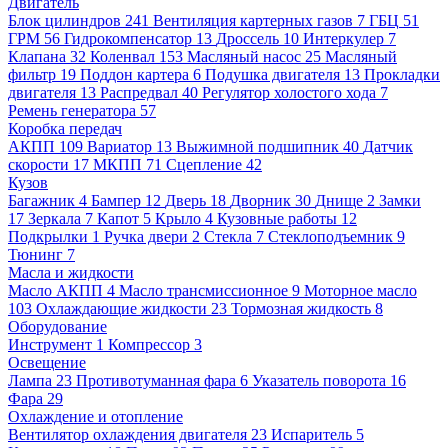
Двигатель
Блок цилиндров
241
Вентиляция картерных газов
7
ГБЦ
51
ГРМ
56
Гидрокомпенсатор
13
Дроссель
10
Интеркулер
7
Клапана
32
Коленвал
153
Масляный насос
25
Масляный
фильтр
19
Поддон картера
6
Подушка двигателя
13
Прокладки
двигателя
13
Распредвал
40
Регулятор холостого хода
7
Ремень генератора
57
Коробка передач
АКПП
109
Вариатор
13
Выжимной подшипник
40
Датчик
скорости
17
МКПП
71
Сцепление
42
Кузов
Багажник
4
Бампер
12
Дверь
18
Дворник
30
Днище
2
Замки
17
Зеркала
7
Капот
5
Крыло
4
Кузовные работы
12
Подкрылки
1
Ручка двери
2
Стекла
7
Стеклоподъемник
9
Тюнинг
7
Масла и жидкости
Масло АКПП
4
Масло трансмиссионное
9
Моторное масло
103
Охлаждающие жидкости
23
Тормозная жидкость
8
Оборудование
Инструмент
1
Компрессор
3
Освещение
Лампа
23
Противотуманная фара
6
Указатель поворота
16
Фара
29
Охлаждение и отопление
Вентилятор охлаждения двигателя
23
Испаритель
5