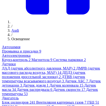
/
Audi
/
Освещение
Автохимия
Промывка и присадки
9
Автоэлектроника
Круиз-контроль
2
Магнитола
9
Система парковки
2
Датчики
ДАД (датчик абсолютного давления, MAP)
2
ДМРВ (датчик
массового расхода воздуха, MAF)
14
ДПДЗ (датчик
положения дроссельной заслонки)
2
ДТВВ (датчик
температуры всасываемого воздуха)
3
Датчик АБС
7
Датчик
детонации
3
Датчик дождя
1
Датчик коленвала
15
Датчик
масла
34
Датчик распредвала
6
Датчик скорости
17
Датчик
температуры
53
Двигатель
Блок цилиндров
241
Вентиляция картерных газов
7
ГБЦ
51