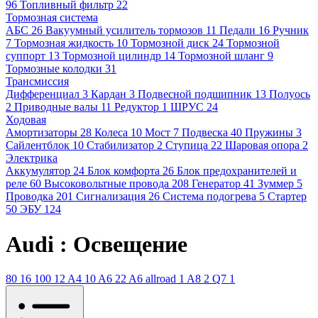
96
Топливный фильтр
22
Тормозная система
АБС
26
Вакуумный усилитель тормозов
11
Педали
16
Ручник
7
Тормозная жидкость
10
Тормозной диск
24
Тормозной
суппорт
13
Тормозной цилиндр
14
Тормозной шланг
9
Тормозные колодки
31
Трансмиссия
Дифференциал
3
Кардан
3
Подвесной подшипник
13
Полуось
2
Приводные валы
11
Редуктор
1
ШРУС
24
Ходовая
Амортизаторы
28
Колеса
10
Мост
7
Подвеска
40
Пружины
3
Сайлентблок
10
Стабилизатор
2
Ступица
22
Шаровая опора
2
Электрика
Аккумулятор
24
Блок комфорта
26
Блок предохранителей и
реле
60
Высоковольтные провода
208
Генератор
41
Зуммер
5
Проводка
201
Сигнализация
26
Система подогрева
5
Стартер
50
ЭБУ
124
Audi : Освещение
80
16
100
12
A4
10
A6
22
A6 allroad
1
A8
2
Q7
1