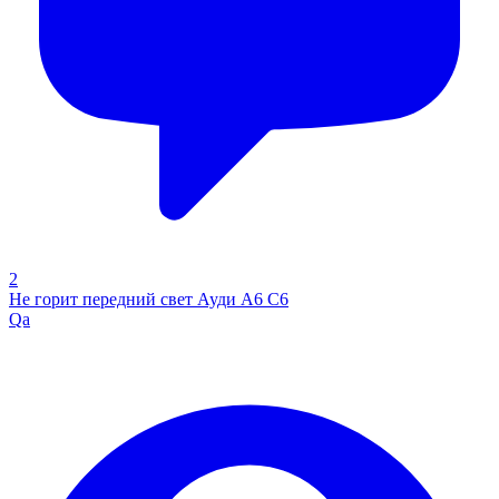
2
Не горит передний свет Ауди А6 С6
Qa