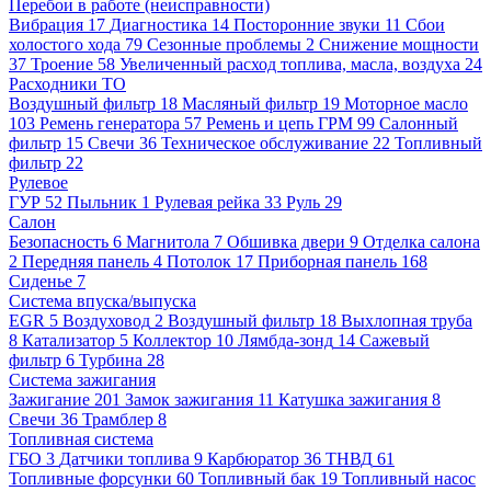
Перебои в работе (неисправности)
Вибрация
17
Диагностика
14
Посторонние звуки
11
Сбои
холостого хода
79
Сезонные проблемы
2
Снижение мощности
37
Троение
58
Увеличенный расход топлива, масла, воздуха
24
Расходники ТО
Воздушный фильтр
18
Масляный фильтр
19
Моторное масло
103
Ремень генератора
57
Ремень и цепь ГРМ
99
Салонный
фильтр
15
Свечи
36
Техническое обслуживание
22
Топливный
фильтр
22
Рулевое
ГУР
52
Пыльник
1
Рулевая рейка
33
Руль
29
Салон
Безопасность
6
Магнитола
7
Обшивка двери
9
Отделка салона
2
Передняя панель
4
Потолок
17
Приборная панель
168
Сиденье
7
Система впуска/выпуска
EGR
5
Воздуховод
2
Воздушный фильтр
18
Выхлопная труба
8
Катализатор
5
Коллектор
10
Лямбда-зонд
14
Сажевый
фильтр
6
Турбина
28
Система зажигания
Зажигание
201
Замок зажигания
11
Катушка зажигания
8
Свечи
36
Трамблер
8
Топливная система
ГБО
3
Датчики топлива
9
Карбюратор
36
ТНВД
61
Топливные форсунки
60
Топливный бак
19
Топливный насос