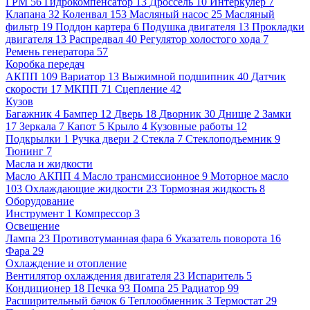
ГРМ
56
Гидрокомпенсатор
13
Дроссель
10
Интеркулер
7
Клапана
32
Коленвал
153
Масляный насос
25
Масляный
фильтр
19
Поддон картера
6
Подушка двигателя
13
Прокладки
двигателя
13
Распредвал
40
Регулятор холостого хода
7
Ремень генератора
57
Коробка передач
АКПП
109
Вариатор
13
Выжимной подшипник
40
Датчик
скорости
17
МКПП
71
Сцепление
42
Кузов
Багажник
4
Бампер
12
Дверь
18
Дворник
30
Днище
2
Замки
17
Зеркала
7
Капот
5
Крыло
4
Кузовные работы
12
Подкрылки
1
Ручка двери
2
Стекла
7
Стеклоподъемник
9
Тюнинг
7
Масла и жидкости
Масло АКПП
4
Масло трансмиссионное
9
Моторное масло
103
Охлаждающие жидкости
23
Тормозная жидкость
8
Оборудование
Инструмент
1
Компрессор
3
Освещение
Лампа
23
Противотуманная фара
6
Указатель поворота
16
Фара
29
Охлаждение и отопление
Вентилятор охлаждения двигателя
23
Испаритель
5
Кондиционер
18
Печка
93
Помпа
25
Радиатор
99
Расширительный бачок
6
Теплообменник
3
Термостат
29