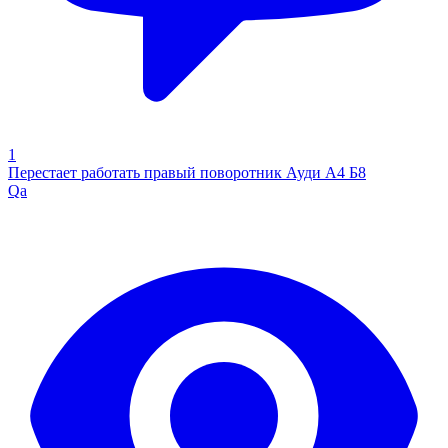
1
Перестает работать правый поворотник Ауди А4 Б8
Qa