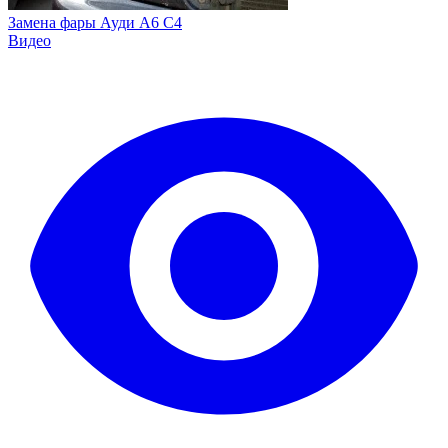
Замена фары Ауди А6 С4
Видео