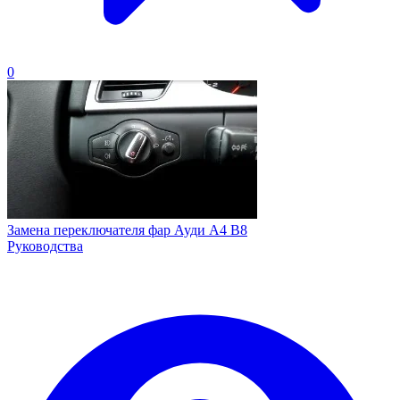
0
Замена переключателя фар Ауди А4 B8
Руководства