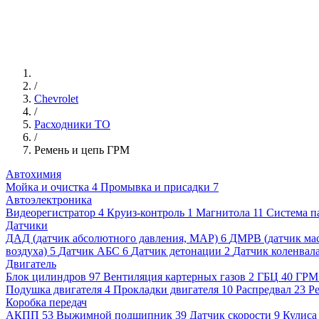
/
Chevrolet
/
Расходники ТО
/
Ремень и цепь ГРМ
Автохимия
Мойка и очистка
4
Промывка и присадки
7
Автоэлектроника
Видеорегистратор
4
Круиз-контроль
1
Магнитола
11
Система п
Датчики
ДАД (датчик абсолютного давления, MAP)
6
ДМРВ (датчик мас
воздуха)
5
Датчик АБС
6
Датчик детонации
2
Датчик коленвал
Двигатель
Блок цилиндров
97
Вентиляция картерных газов
2
ГБЦ
40
ГРМ
Подушка двигателя
4
Прокладки двигателя
10
Распредвал
23
Ре
Коробка передач
АКПП
53
Выжимной подшипник
39
Датчик скорости
9
Кулиса