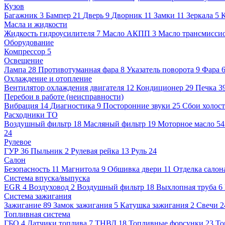
Кузов
Багажник
3
Бампер
21
Дверь
9
Дворник
11
Замки
11
Зеркала
5
Масла и жидкости
Жидкость гидроусилителя
7
Масло АКПП
3
Масло трансмисси
Оборудование
Компрессор
5
Освещение
Лампа
28
Противотуманная фара
8
Указатель поворота
9
Фара
Охлаждение и отопление
Вентилятор охлаждения двигателя
12
Кондиционер
29
Печка
3
Перебои в работе (неисправности)
Вибрация
14
Диагностика
9
Посторонние звуки
25
Сбои холост
Расходники ТО
Воздушный фильтр
18
Масляный фильтр
19
Моторное масло
5
24
Рулевое
ГУР
36
Пыльник
2
Рулевая рейка
13
Руль
24
Салон
Безопасность
11
Магнитола
9
Обшивка двери
11
Отделка салон
Система впуска/выпуска
EGR
4
Воздуховод
2
Воздушный фильтр
18
Выхлопная труба
6
Система зажигания
Зажигание
89
Замок зажигания
5
Катушка зажигания
2
Свечи
2
Топливная система
ГБО
4
Датчики топлива
7
ТНВД
18
Топливные форсунки
23
То