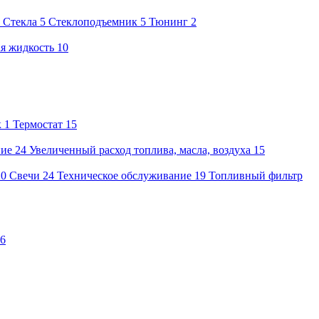
3
Стекла
5
Стеклоподъемник
5
Тюнинг
2
я жидкость
10
к
1
Термостат
15
ние
24
Увеличенный расход топлива, масла, воздуха
15
20
Свечи
24
Техническое обслуживание
19
Топливный фильтр
6