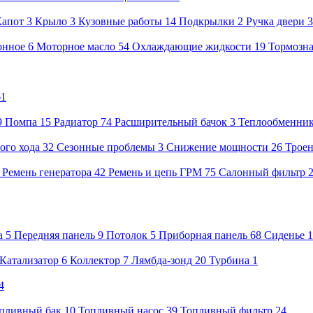
Капот
3
Крыло
3
Кузовные работы
14
Подкрылки
2
Ручка двери
онное
6
Моторное масло
54
Охлаждающие жидкости
19
Тормозна
61
9
Помпа
15
Радиатор
74
Расширительный бачок
3
Теплообменни
ого хода
32
Сезонные проблемы
3
Снижение мощности
26
Трое
4
Ремень генератора
42
Ремень и цепь ГРМ
75
Салонный фильтр
а
5
Передняя панель
9
Потолок
5
Приборная панель
68
Сиденье
1
Катализатор
6
Коллектор
7
Лямбда-зонд
20
Турбина
1
4
пливный бак
10
Топливный насос
39
Топливный фильтр
24