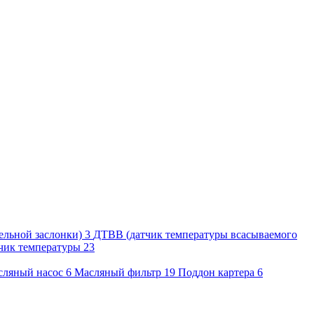
ельной заслонки)
3
ДТВВ (датчик температуры всасываемого
чик температуры
23
сляный насос
6
Масляный фильтр
19
Поддон картера
6