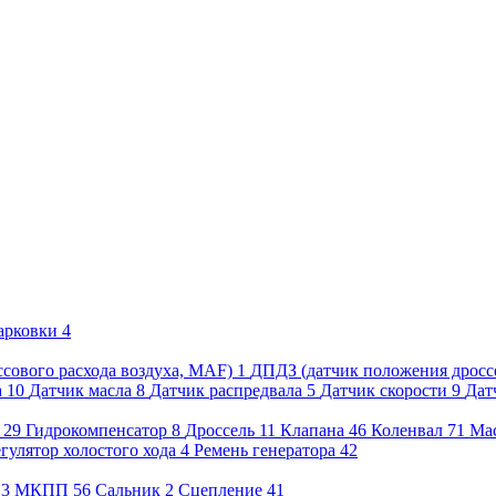
арковки
4
сового расхода воздуха, MAF)
1
ДПДЗ (датчик положения дросс
а
10
Датчик масла
8
Датчик распредвала
5
Датчик скорости
9
Дат
29
Гидрокомпенсатор
8
Дроссель
11
Клапана
46
Коленвал
71
Ма
гулятор холостого хода
4
Ремень генератора
42
3
МКПП
56
Сальник
2
Сцепление
41