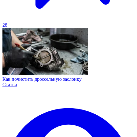
28
Как почистить дроссельную заслонку
Статьи