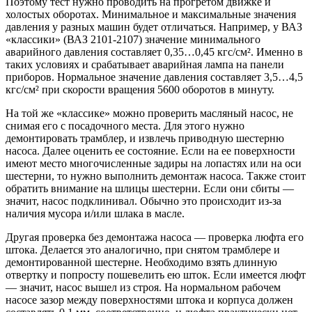
Поэтому тест нужно проводить на прогретом движке и
холостых оборотах. Минимальное и максимальные значения
давления у разных машин будет отличаться. Например, у ВАЗ
«классики» (ВАЗ 2101-2107) значение минимального
аварийного давления составляет 0,35…0,45 кгс/см². Именно в
таких условиях и срабатывает аварийная лампа на панели
приборов. Нормальное значение давления составляет 3,5…4,5
кгс/см² при скорости вращения 5600 оборотов в минуту.
На той же «классике» можно проверить масляный насос, не
снимая его с посадочного места. Для этого нужно
демонтировать трамблер, и извлечь приводную шестерню
насоса. Далее оценить ее состояние. Если на ее поверхности
имеют место многочисленные задиры на лопастях или на оси
шестерни, то нужно выполнить демонтаж насоса. Также стоит
обратить внимание на шлицы шестерни. Если они сбиты —
значит, насос подклинивал. Обычно это происходит из-за
наличия мусора и/или шлака в масле.
Другая проверка без демонтажа насоса — проверка люфта его
штока. Делается это аналогично, при снятом трамблере и
демонтированной шестерне. Необходимо взять длинную
отвертку и попросту пошевелить ею шток. Если имеется люфт
— значит, насос вышел из строя. На нормальном рабочем
насосе зазор между поверхностями штока и корпуса должен