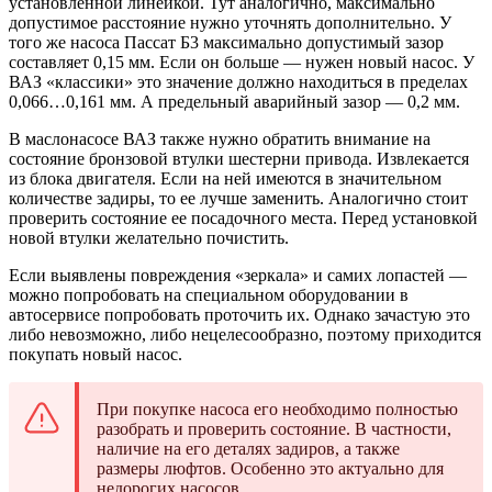
установленной линейкой. Тут аналогично, максимально
допустимое расстояние нужно уточнять дополнительно. У
того же насоса Пассат Б3 максимально допустимый зазор
составляет 0,15 мм. Если он больше — нужен новый насос. У
ВАЗ «классики» это значение должно находиться в пределах
0,066…0,161 мм. А предельный аварийный зазор — 0,2 мм.
В маслонасосе ВАЗ также нужно обратить внимание на
состояние бронзовой втулки шестерни привода. Извлекается
из блока двигателя. Если на ней имеются в значительном
количестве задиры, то ее лучше заменить. Аналогично стоит
проверить состояние ее посадочного места. Перед установкой
новой втулки желательно почистить.
Если выявлены повреждения «зеркала» и самих лопастей —
можно попробовать на специальном оборудовании в
автосервисе попробовать проточить их. Однако зачастую это
либо невозможно, либо нецелесообразно, поэтому приходится
покупать новый насос.
При покупке насоса его необходимо полностью
разобрать и проверить состояние. В частности,
наличие на его деталях задиров, а также
размеры люфтов. Особенно это актуально для
недорогих насосов.