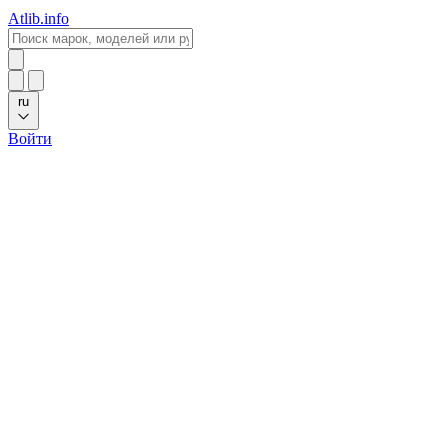
Atlib.info
ru
Войти