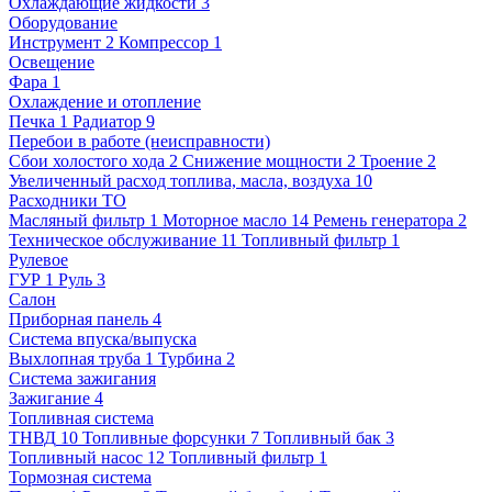
Охлаждающие жидкости
3
Оборудование
Инструмент
2
Компрессор
1
Освещение
Фара
1
Охлаждение и отопление
Печка
1
Радиатор
9
Перебои в работе (неисправности)
Сбои холостого хода
2
Снижение мощности
2
Троение
2
Увеличенный расход топлива, масла, воздуха
10
Расходники ТО
Масляный фильтр
1
Моторное масло
14
Ремень генератора
2
Техническое обслуживание
11
Топливный фильтр
1
Рулевое
ГУР
1
Руль
3
Салон
Приборная панель
4
Система впуска/выпуска
Выхлопная труба
1
Турбина
2
Система зажигания
Зажигание
4
Топливная система
ТНВД
10
Топливные форсунки
7
Топливный бак
3
Топливный насос
12
Топливный фильтр
1
Тормозная система