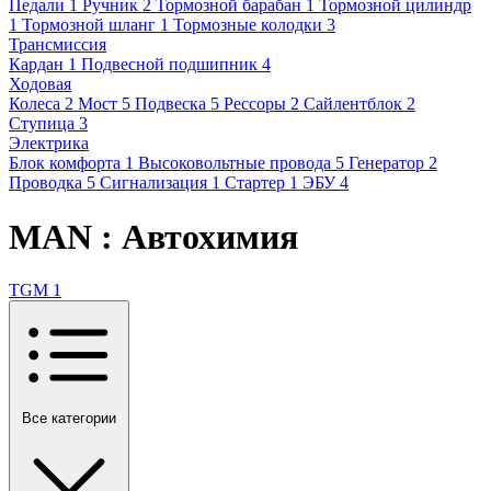
Педали
1
Ручник
2
Тормозной барабан
1
Тормозной цилиндр
1
Тормозной шланг
1
Тормозные колодки
3
Трансмиссия
Кардан
1
Подвесной подшипник
4
Ходовая
Колеса
2
Мост
5
Подвеска
5
Рессоры
2
Сайлентблок
2
Ступица
3
Электрика
Блок комфорта
1
Высоковольтные провода
5
Генератор
2
Проводка
5
Сигнализация
1
Стартер
1
ЭБУ
4
MAN : Автохимия
TGM
1
Все категории