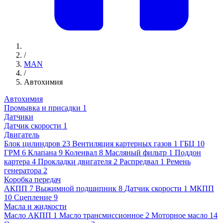
/
MAN
/
Автохимия
Автохимия
Промывка и присадки
1
Датчики
Датчик скорости
1
Двигатель
Блок цилиндров
23
Вентиляция картерных газов
1
ГБЦ
10
ГРМ
6
Клапана
9
Коленвал
8
Масляный фильтр
1
Поддон
картера
4
Прокладки двигателя
2
Распредвал
1
Ремень
генератора
2
Коробка передач
АКПП
7
Выжимной подшипник
8
Датчик скорости
1
МКПП
10
Сцепление
9
Масла и жидкости
Масло АКПП
1
Масло трансмиссионное
2
Моторное масло
14