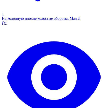
1
На холодную плохие холостые обороты, Ман Л
Qa