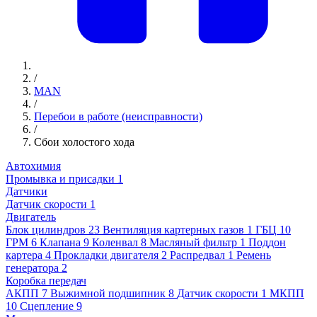
/
MAN
/
Перебои в работе (неисправности)
/
Сбои холостого хода
Автохимия
Промывка и присадки
1
Датчики
Датчик скорости
1
Двигатель
Блок цилиндров
23
Вентиляция картерных газов
1
ГБЦ
10
ГРМ
6
Клапана
9
Коленвал
8
Масляный фильтр
1
Поддон
картера
4
Прокладки двигателя
2
Распредвал
1
Ремень
генератора
2
Коробка передач
АКПП
7
Выжимной подшипник
8
Датчик скорости
1
МКПП
10
Сцепление
9