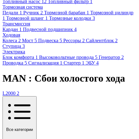
Топливный насос
12
Топливный фильтр
1
Тормозная система
Педали
1
Ручник
2
Тормозной барабан
1
Тормозной цилиндр
1
Тормозной шланг
1
Тормозные колодки
3
Трансмиссия
Кардан
1
Подвесной подшипник
4
Ходовая
Колеса
2
Мост
5
Подвеска
5
Рессоры
2
Сайлентблок
2
Ступица
3
Электрика
Блок комфорта
1
Высоковольтные провода
5
Генератор
2
Проводка
5
Сигнализация
1
Стартер
1
ЭБУ
4
MAN : Сбои холостого хода
L2000
2
Все категории