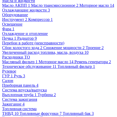
Масла и жидкости
Масло АКПП
1
Масло трансмиссионное
2
Моторное масло
14
Охлаждающие жидкости
3
Оборудование
Инструмент
2
Компрессор
1
Освещение
Фара
1
Охлаждение и отопление
Печка
1
Радиатор
9
Перебои в работе (неисправности)
Сбои холостого хода
2
Снижение мощности
2
Троение
2
Увеличенный расход топлива, масла, воздуха
10
Расходники ТО
Масляный фильтр
1
Моторное масло
14
Ремень генератора
2
Техническое обслуживание
11
Топливный фильтр
1
Рулевое
ГУР
1
Руль
3
Салон
Приборная панель
4
Система впуска/выпуска
Выхлопная труба
1
Турбина
2
Система зажигания
Зажигание
4
Топливная система
ТНВД
10
Топливные форсунки
7
Топливный бак
3