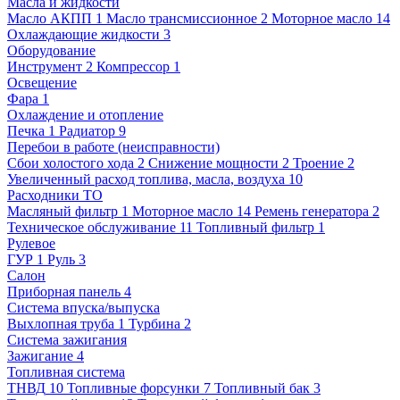
Масла и жидкости
Масло АКПП
1
Масло трансмиссионное
2
Моторное масло
14
Охлаждающие жидкости
3
Оборудование
Инструмент
2
Компрессор
1
Освещение
Фара
1
Охлаждение и отопление
Печка
1
Радиатор
9
Перебои в работе (неисправности)
Сбои холостого хода
2
Снижение мощности
2
Троение
2
Увеличенный расход топлива, масла, воздуха
10
Расходники ТО
Масляный фильтр
1
Моторное масло
14
Ремень генератора
2
Техническое обслуживание
11
Топливный фильтр
1
Рулевое
ГУР
1
Руль
3
Салон
Приборная панель
4
Система впуска/выпуска
Выхлопная труба
1
Турбина
2
Система зажигания
Зажигание
4
Топливная система
ТНВД
10
Топливные форсунки
7
Топливный бак
3