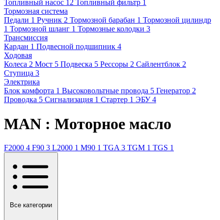
Топливный насос
12
Топливный фильтр
1
Тормозная система
Педали
1
Ручник
2
Тормозной барабан
1
Тормозной цилиндр
1
Тормозной шланг
1
Тормозные колодки
3
Трансмиссия
Кардан
1
Подвесной подшипник
4
Ходовая
Колеса
2
Мост
5
Подвеска
5
Рессоры
2
Сайлентблок
2
Ступица
3
Электрика
Блок комфорта
1
Высоковольтные провода
5
Генератор
2
Проводка
5
Сигнализация
1
Стартер
1
ЭБУ
4
MAN : Моторное масло
F2000
4
F90
3
L2000
1
M90
1
TGA
3
TGM
1
TGS
1
Все категории