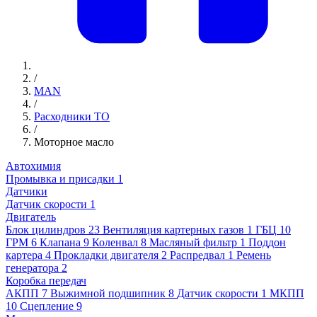
/
MAN
/
Расходники ТО
/
Моторное масло
Автохимия
Промывка и присадки
1
Датчики
Датчик скорости
1
Двигатель
Блок цилиндров
23
Вентиляция картерных газов
1
ГБЦ
10
ГРМ
6
Клапана
9
Коленвал
8
Масляный фильтр
1
Поддон
картера
4
Прокладки двигателя
2
Распредвал
1
Ремень
генератора
2
Коробка передач
АКПП
7
Выжимной подшипник
8
Датчик скорости
1
МКПП
10
Сцепление
9