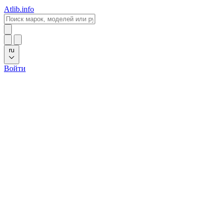
Atlib.info
ru
Войти