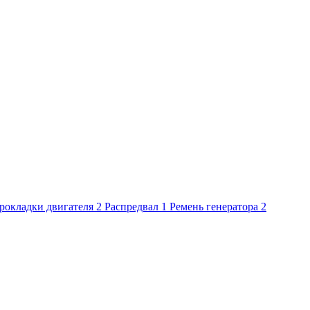
рокладки двигателя
2
Распредвал
1
Ремень генератора
2