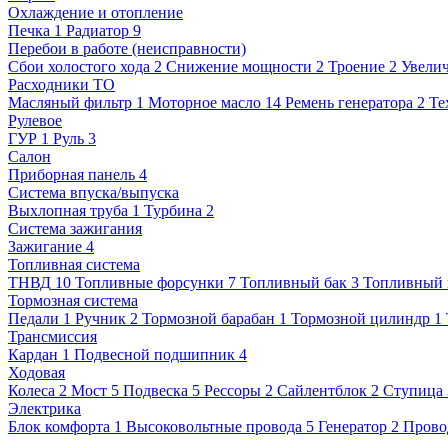
Охлаждение и отопление
Печка
1
Радиатор
9
Перебои в работе (неисправности)
Сбои холостого хода
2
Снижение мощности
2
Троение
2
Увелич
Расходники ТО
Масляный фильтр
1
Моторное масло
14
Ремень генератора
2
Те
Рулевое
ГУР
1
Руль
3
Салон
Приборная панель
4
Система впуска/выпуска
Выхлопная труба
1
Турбина
2
Система зажигания
Зажигание
4
Топливная система
ТНВД
10
Топливные форсунки
7
Топливный бак
3
Топливный 
Тормозная система
Педали
1
Ручник
2
Тормозной барабан
1
Тормозной цилиндр
1
Трансмиссия
Кардан
1
Подвесной подшипник
4
Ходовая
Колеса
2
Мост
5
Подвеска
5
Рессоры
2
Сайлентблок
2
Ступица
Электрика
Блок комфорта
1
Высоковольтные провода
5
Генератор
2
Прово