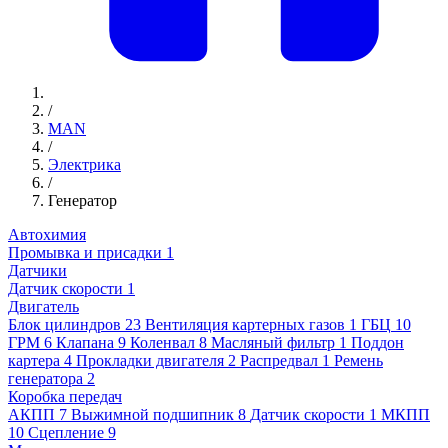
/
MAN
/
Электрика
/
Генератор
Автохимия
Промывка и присадки
1
Датчики
Датчик скорости
1
Двигатель
Блок цилиндров
23
Вентиляция картерных газов
1
ГБЦ
10
ГРМ
6
Клапана
9
Коленвал
8
Масляный фильтр
1
Поддон
картера
4
Прокладки двигателя
2
Распредвал
1
Ремень
генератора
2
Коробка передач
АКПП
7
Выжимной подшипник
8
Датчик скорости
1
МКПП
10
Сцепление
9