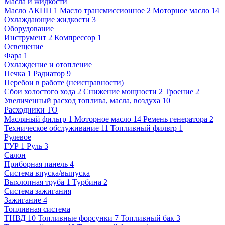
Масла и жидкости
Масло АКПП
1
Масло трансмиссионное
2
Моторное масло
14
Охлаждающие жидкости
3
Оборудование
Инструмент
2
Компрессор
1
Освещение
Фара
1
Охлаждение и отопление
Печка
1
Радиатор
9
Перебои в работе (неисправности)
Сбои холостого хода
2
Снижение мощности
2
Троение
2
Увеличенный расход топлива, масла, воздуха
10
Расходники ТО
Масляный фильтр
1
Моторное масло
14
Ремень генератора
2
Техническое обслуживание
11
Топливный фильтр
1
Рулевое
ГУР
1
Руль
3
Салон
Приборная панель
4
Система впуска/выпуска
Выхлопная труба
1
Турбина
2
Система зажигания
Зажигание
4
Топливная система
ТНВД
10
Топливные форсунки
7
Топливный бак
3