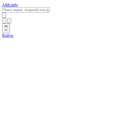
Atlib.info
ru
Войти