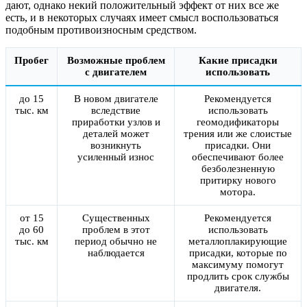
дают, однако некий положительный эффект от них все же
есть, и в некоторых случаях имеет смысл воспользоваться
подобным противоизносным средством.
Пробег
Возможные проблем
Какие присадки
с двигателем
использовать
до 15
В новом двигателе
Рекомендуется
тыс. км
вследствие
использовать
приработки узлов и
геомодификаторы
деталей может
трения или же слоистые
возникнуть
присадки. Они
усиленный износ
обеспечивают более
безболезненную
притирку нового
мотора.
от 15
Существенных
Рекомендуется
до 60
проблем в этот
использовать
тыс. км
период обычно не
металлоплакирующие
наблюдается
присадки, которые по
максимуму помогут
продлить срок службы
двигателя.