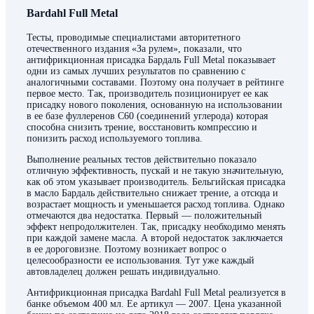
Bardahl Full Metal
Тесты, проводимые специалистами авторитетного
отечественного издания «За рулем», показали, что
антифрикционная присадка Бардаль Full Metal показывает
одни из самых лучших результатов по сравнению с
аналогичными составами. Поэтому она получает в рейтинге
первое место. Так, производитель позиционирует ее как
присадку нового поколения, основанную на использовании
в ее базе фуллеренов С60 (соединений углерода) которая
способна снизить трение, восстановить компрессию и
понизить расход используемого топлива.
Выполнение реальных тестов действительно показало
отличную эффективность, пускай и не такую значительную,
как об этом указывает производитель. Бельгийская присадка
в масло Бардаль действительно снижает трение, а отсюда и
возрастает мощность и уменьшается расход топлива. Однако
отмечаются два недостатка. Первый — положительный
эффект непродолжителен. Так, присадку необходимо менять
при каждой замене масла. А второй недостаток заключается
в ее дороговизне. Поэтому возникает вопрос о
целесообразности ее использования. Тут уже каждый
автовладелец должен решать индивидуально.
Антифрикционная присадка Bardahl Full Metal реализуется в
банке объемом 400 мл. Ее артикул — 2007. Цена указанной