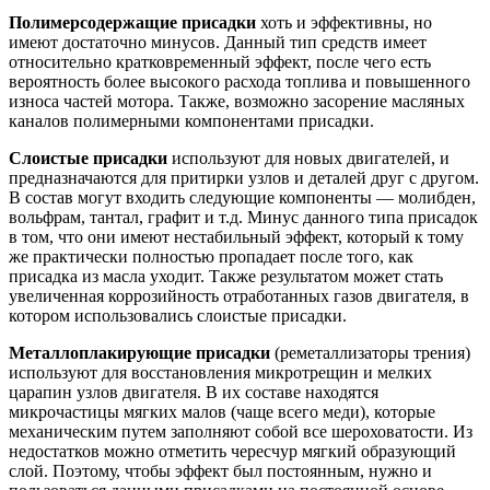
Полимерсодержащие присадки
хоть и эффективны, но
имеют достаточно минусов. Данный тип средств имеет
относительно кратковременный эффект, после чего есть
вероятность более высокого расхода топлива и повышенного
износа частей мотора. Также, возможно засорение масляных
каналов полимерными компонентами присадки.
Слоистые присадки
используют для новых двигателей, и
предназначаются для притирки узлов и деталей друг с другом.
В состав могут входить следующие компоненты — молибден,
вольфрам, тантал, графит и т.д. Минус данного типа присадок
в том, что они имеют нестабильный эффект, который к тому
же практически полностью пропадает после того, как
присадка из масла уходит. Также результатом может стать
увеличенная коррозийность отработанных газов двигателя, в
котором использовались слоистые присадки.
Металлоплакирующие присадки
(реметаллизаторы трения)
используют для восстановления микротрещин и мелких
царапин узлов двигателя. В их составе находятся
микрочастицы мягких малов (чаще всего меди), которые
механическим путем заполняют собой все шероховатости. Из
недостатков можно отметить чересчур мягкий образующий
слой. Поэтому, чтобы эффект был постоянным, нужно и