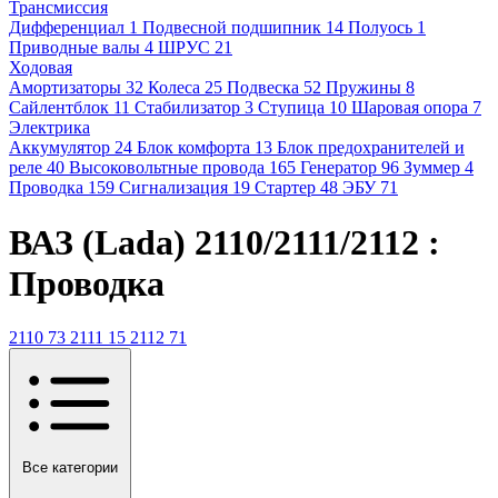
Трансмиссия
Дифференциал
1
Подвесной подшипник
14
Полуось
1
Приводные валы
4
ШРУС
21
Ходовая
Амортизаторы
32
Колеса
25
Подвеска
52
Пружины
8
Сайлентблок
11
Стабилизатор
3
Ступица
10
Шаровая опора
7
Электрика
Аккумулятор
24
Блок комфорта
13
Блок предохранителей и
реле
40
Высоковольтные провода
165
Генератор
96
Зуммер
4
Проводка
159
Сигнализация
19
Стартер
48
ЭБУ
71
ВАЗ (Lada) 2110/2111/2112 :
Проводка
2110
73
2111
15
2112
71
Все категории