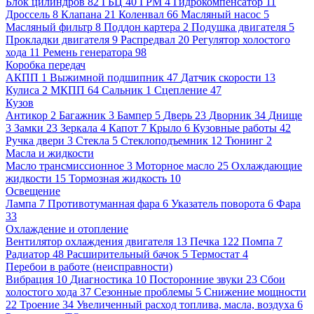
Блок цилиндров
82
ГБЦ
40
ГРМ
4
Гидрокомпенсатор
11
Дроссель
8
Клапана
21
Коленвал
66
Масляный насос
5
Масляный фильтр
8
Поддон картера
2
Подушка двигателя
5
Прокладки двигателя
9
Распредвал
20
Регулятор холостого
хода
11
Ремень генератора
98
Коробка передач
АКПП
1
Выжимной подшипник
47
Датчик скорости
13
Кулиса
2
МКПП
64
Сальник
1
Сцепление
47
Кузов
Антикор
2
Багажник
3
Бампер
5
Дверь
23
Дворник
34
Днище
3
Замки
23
Зеркала
4
Капот
7
Крыло
6
Кузовные работы
42
Ручка двери
3
Стекла
5
Стеклоподъемник
12
Тюнинг
2
Масла и жидкости
Масло трансмиссионное
3
Моторное масло
25
Охлаждающие
жидкости
15
Тормозная жидкость
10
Освещение
Лампа
7
Противотуманная фара
6
Указатель поворота
6
Фара
33
Охлаждение и отопление
Вентилятор охлаждения двигателя
13
Печка
122
Помпа
7
Радиатор
48
Расширительный бачок
5
Термостат
4
Перебои в работе (неисправности)
Вибрация
10
Диагностика
10
Посторонние звуки
23
Сбои
холостого хода
37
Сезонные проблемы
5
Снижение мощности
22
Троение
34
Увеличенный расход топлива, масла, воздуха
6