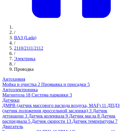
/
ВАЗ (Lada)
/
2110/2111/2112
/
Электрика
/
Проводка
Автохимия
Мойка и очистка
2
Промывка и присадки
5
Автоэлектроника
Магнитола
18
Система парковки
3
Датчики
ДМРВ (датчик массового расхода воздуха, MAF)
11
ДПДЗ
(датчик положения дроссельной заслонки)
3
Датчик
детонации
3
Датчик коленвала
9
Датчик масла
8
Датчик
распредвала
5
Датчик скорости
13
Датчик температуры
7
Двигатель