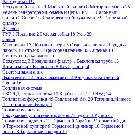
Расходники ТО
Воздушный фильтр
1
Масляный фильтр
8
Моторное масло
25
Ремень генератора
98
Ремень и цепь ГРМ
18
Салонный
фильтр
2
Свечи
16
Техническое обслуживание
9
Топливный
фильтр
4
Рулевое
ГУР
3
Пыльник
2
Рулевая рейка
18
Руль
29
Салон
Магнитола
17
Обшивка двери
5
Отделка салона
4
Передняя
панель
3
Потолок
3
Приборная панель
36
Сиденье
10
Система впуска/выпуска
Воздуховод
3
Воздушный фильтр
1
Выхлопная труба
13
Катализатор
7
Коллектор
8
Лямбда-зонд
4
Система зажигания
Зажигание
142
Замок зажигания
2
Катушка зажигания
6
Свечи
16
Топливная система
ГБО
9
Датчики топлива
10
Карбюратор
12
ТНВД
24
Топливные форсунки
49
Топливный бак
20
Топливный насос
41
Топливный фильтр
4
Тормозная система
Вакуумный усилитель тормозов
7
Педали
3
Ручник
7
Тормозная жидкость
11
Тормозной барабан
3
Тормозной диск
8
Тормозной суппорт
9
Тормозной цилиндр
18
Тормозной
шланг
8
Тормозные колодки
17