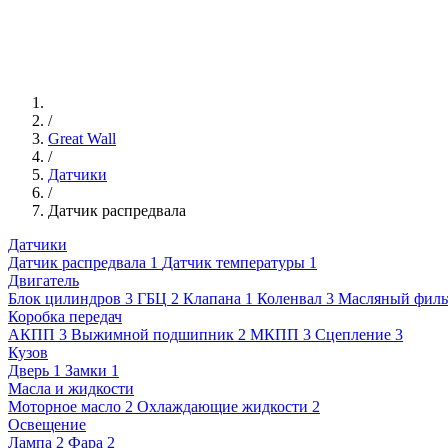
/
Great Wall
/
Датчики
/
Датчик распредвала
Датчики
Датчик распредвала
1
Датчик температуры
1
Двигатель
Блок цилиндров
3
ГБЦ
2
Клапана
1
Коленвал
3
Масляный филь
Коробка передач
АКПП
3
Выжимной подшипник
2
МКПП
3
Сцепление
3
Кузов
Дверь
1
Замки
1
Масла и жидкости
Моторное масло
2
Охлаждающие жидкости
2
Освещение
Лампа
2
Фара
2