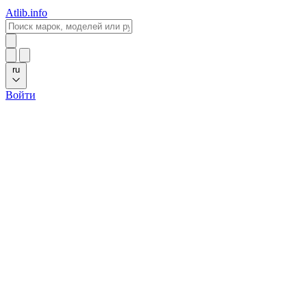
Atlib.info
ru
Войти