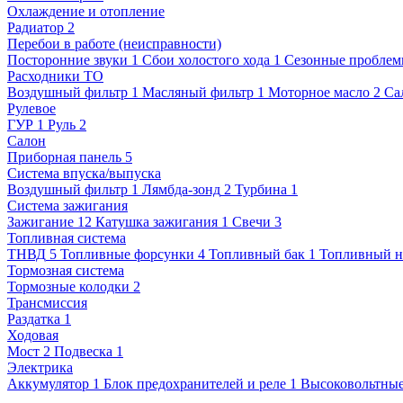
Охлаждение и отопление
Радиатор
2
Перебои в работе (неисправности)
Посторонние звуки
1
Сбои холостого хода
1
Сезонные пробле
Расходники ТО
Воздушный фильтр
1
Масляный фильтр
1
Моторное масло
2
Са
Рулевое
ГУР
1
Руль
2
Салон
Приборная панель
5
Система впуска/выпуска
Воздушный фильтр
1
Лямбда-зонд
2
Турбина
1
Система зажигания
Зажигание
12
Катушка зажигания
1
Свечи
3
Топливная система
ТНВД
5
Топливные форсунки
4
Топливный бак
1
Топливный н
Тормозная система
Тормозные колодки
2
Трансмиссия
Раздатка
1
Ходовая
Мост
2
Подвеска
1
Электрика
Аккумулятор
1
Блок предохранителей и реле
1
Высоковольтные