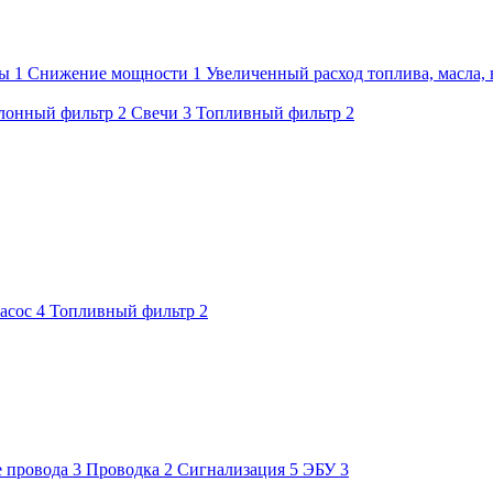
мы
1
Снижение мощности
1
Увеличенный расход топлива, масла, 
лонный фильтр
2
Свечи
3
Топливный фильтр
2
асос
4
Топливный фильтр
2
 провода
3
Проводка
2
Сигнализация
5
ЭБУ
3