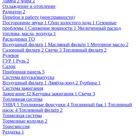
Лампа
2
Фара
2
Охлаждение и отопление
Радиатор
2
Перебои в работе (неисправности)
Посторонние звуки
1
Сбои холостого хода
1
Сезонные
проблемы
1
Снижение мощности
1
Увеличенный расход
топлива, масла, воздуха
1
Расходники ТО
Воздушный фильтр
1
Масляный фильтр
1
Моторное масло
2
Салонный фильтр
2
Свечи
3
Топливный фильтр
2
Рулевое
ГУР
1
Руль
2
Салон
Приборная панель
5
Система впуска/выпуска
Воздушный фильтр
1
Лямбда-зонд
2
Турбина
1
Система зажигания
Зажигание
12
Катушка зажигания
1
Свечи
3
Топливная система
ТНВД
5
Топливные форсунки
4
Топливный бак
1
Топливный
насос
4
Топливный фильтр
2
Тормозная система
Тормозные колодки
2
Трансмиссия
Раздатка
1