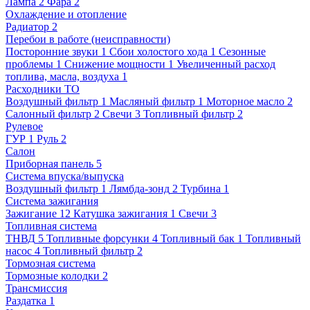
Лампа
2
Фара
2
Охлаждение и отопление
Радиатор
2
Перебои в работе (неисправности)
Посторонние звуки
1
Сбои холостого хода
1
Сезонные
проблемы
1
Снижение мощности
1
Увеличенный расход
топлива, масла, воздуха
1
Расходники ТО
Воздушный фильтр
1
Масляный фильтр
1
Моторное масло
2
Салонный фильтр
2
Свечи
3
Топливный фильтр
2
Рулевое
ГУР
1
Руль
2
Салон
Приборная панель
5
Система впуска/выпуска
Воздушный фильтр
1
Лямбда-зонд
2
Турбина
1
Система зажигания
Зажигание
12
Катушка зажигания
1
Свечи
3
Топливная система
ТНВД
5
Топливные форсунки
4
Топливный бак
1
Топливный
насос
4
Топливный фильтр
2
Тормозная система
Тормозные колодки
2
Трансмиссия
Раздатка
1