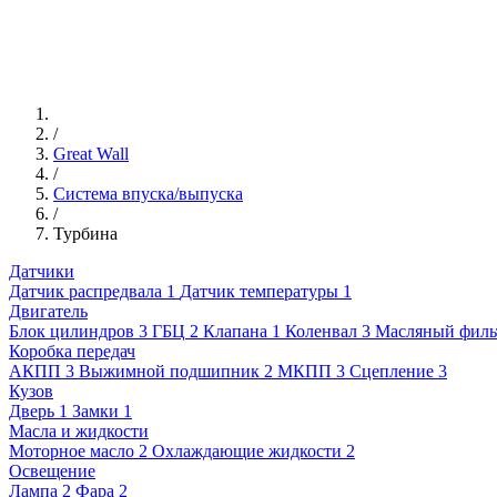
/
Great Wall
/
Система впуска/выпуска
/
Турбина
Датчики
Датчик распредвала
1
Датчик температуры
1
Двигатель
Блок цилиндров
3
ГБЦ
2
Клапана
1
Коленвал
3
Масляный филь
Коробка передач
АКПП
3
Выжимной подшипник
2
МКПП
3
Сцепление
3
Кузов
Дверь
1
Замки
1
Масла и жидкости
Моторное масло
2
Охлаждающие жидкости
2
Освещение
Лампа
2
Фара
2