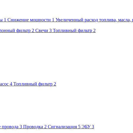
мы
1
Снижение мощности
1
Увеличенный расход топлива, масла, 
лонный фильтр
2
Свечи
3
Топливный фильтр
2
асос
4
Топливный фильтр
2
 провода
3
Проводка
2
Сигнализация
5
ЭБУ
3