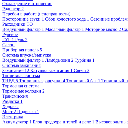
Охлаждение и отопление
Радиатор
2
Перебои в работе (неисправности)
Посторонние звуки
1
Сбои холостого хода
1
Сезонные пробле
Расходники ТО
Воздушный фильтр
1
Масляный фильтр
1
Моторное масло
2
Са
Рулевое
ГУР
1
Руль
2
Салон
Приборная панель
5
Система впуска/выпуска
Воздушный фильтр
1
Лямбда-зонд
2
Турбина
1
Система зажигания
Зажигание
12
Катушка зажигания
1
Свечи
3
Топливная система
ТНВД
5
Топливные форсунки
4
Топливный бак
1
Топливный н
Тормозная система
Тормозные колодки
2
Трансмиссия
Раздатка
1
Ходовая
Мост
2
Подвеска
1
Электрика
Аккумулятор
1
Блок предохранителей и реле
1
Высоковольтные