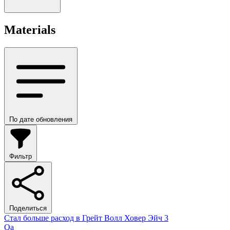
Materials
По дате обновления
Фильтр
Поделиться
Стал больше расход в Грейт Волл Ховер Эйч 3
Qa