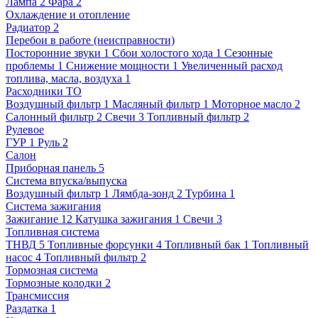
Лампа
2
Фара
2
Охлаждение и отопление
Радиатор
2
Перебои в работе (неисправности)
Посторонние звуки
1
Сбои холостого хода
1
Сезонные
проблемы
1
Снижение мощности
1
Увеличенный расход
топлива, масла, воздуха
1
Расходники ТО
Воздушный фильтр
1
Масляный фильтр
1
Моторное масло
2
Салонный фильтр
2
Свечи
3
Топливный фильтр
2
Рулевое
ГУР
1
Руль
2
Салон
Приборная панель
5
Система впуска/выпуска
Воздушный фильтр
1
Лямбда-зонд
2
Турбина
1
Система зажигания
Зажигание
12
Катушка зажигания
1
Свечи
3
Топливная система
ТНВД
5
Топливные форсунки
4
Топливный бак
1
Топливный
насос
4
Топливный фильтр
2
Тормозная система
Тормозные колодки
2
Трансмиссия
Раздатка
1