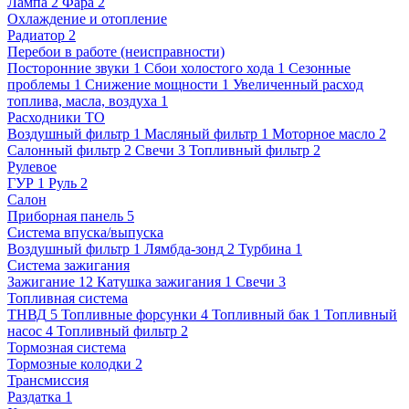
Лампа
2
Фара
2
Охлаждение и отопление
Радиатор
2
Перебои в работе (неисправности)
Посторонние звуки
1
Сбои холостого хода
1
Сезонные
проблемы
1
Снижение мощности
1
Увеличенный расход
топлива, масла, воздуха
1
Расходники ТО
Воздушный фильтр
1
Масляный фильтр
1
Моторное масло
2
Салонный фильтр
2
Свечи
3
Топливный фильтр
2
Рулевое
ГУР
1
Руль
2
Салон
Приборная панель
5
Система впуска/выпуска
Воздушный фильтр
1
Лямбда-зонд
2
Турбина
1
Система зажигания
Зажигание
12
Катушка зажигания
1
Свечи
3
Топливная система
ТНВД
5
Топливные форсунки
4
Топливный бак
1
Топливный
насос
4
Топливный фильтр
2
Тормозная система
Тормозные колодки
2
Трансмиссия
Раздатка
1