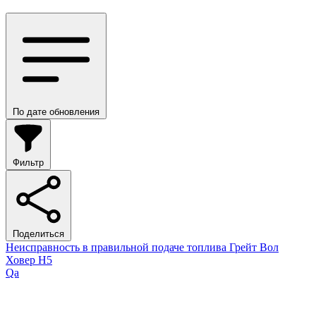
По дате обновления
Фильтр
Поделиться
Неисправность в правильной подаче топлива Грейт Вол
Ховер Н5
Qa