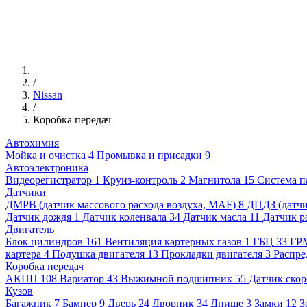
/
Nissan
/
Коробка передач
Автохимия
Мойка и очистка
4
Промывка и присадки
9
Автоэлектроника
Видеорегистратор
1
Круиз-контроль
2
Магнитола
15
Система п
Датчики
ДМРВ (датчик массового расхода воздуха, MAF)
8
ДПДЗ (датчи
Датчик дождя
1
Датчик коленвала
34
Датчик масла
11
Датчик р
Двигатель
Блок цилиндров
161
Вентиляция картерных газов
1
ГБЦ
33
ГР
картера
4
Подушка двигателя
13
Прокладки двигателя
3
Распре
Коробка передач
АКПП
108
Вариатор
43
Выжимной подшипник
55
Датчик скор
Кузов
Багажник
7
Бампер
9
Дверь
24
Дворник
34
Днище
3
Замки
12
З