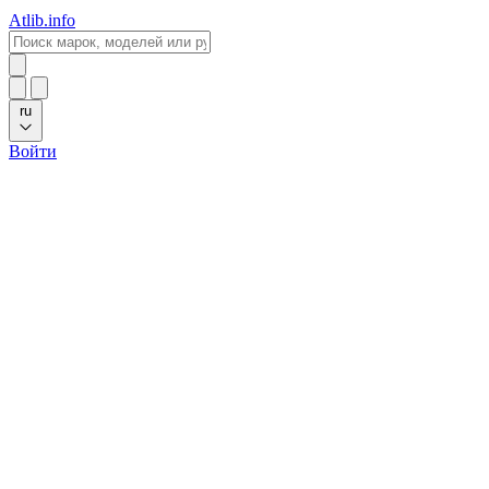
Atlib.info
ru
Войти