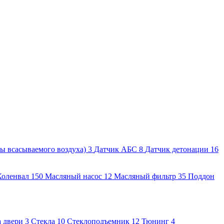
ы всасываемого воздуха)
3
Датчик АБС
8
Датчик детонации
16
Коленвал
150
Масляный насос
12
Масляный фильтр
35
Поддон
а двери
3
Стекла
10
Стеклоподъемник
12
Тюнинг
4