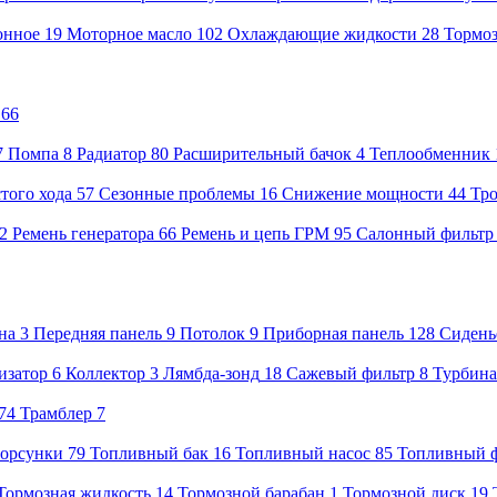
онное
19
Моторное масло
102
Охлаждающие жидкости
28
Тормоз
66
7
Помпа
8
Радиатор
80
Расширительный бачок
4
Теплообменник
того хода
57
Сезонные проблемы
16
Снижение мощности
44
Тр
02
Ремень генератора
66
Ремень и цепь ГРМ
95
Салонный фильтр
на
3
Передняя панель
9
Потолок
9
Приборная панель
128
Сидень
изатор
6
Коллектор
3
Лямбда-зонд
18
Сажевый фильтр
8
Турбина
74
Трамблер
7
орсунки
79
Топливный бак
16
Топливный насос
85
Топливный 
Тормозная жидкость
14
Тормозной барабан
1
Тормозной диск
19