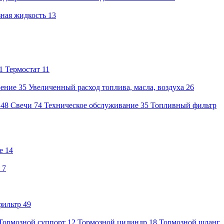
ная жидкость
13
1
Термостат
11
оение
35
Увеличенный расход топлива, масла, воздуха
26
48
Свечи
74
Техническое обслуживание
35
Топливный фильтр
е
14
7
фильтр
49
Тормозной суппорт
12
Тормозной цилиндр
18
Тормозной шланг