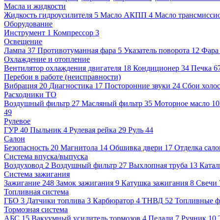
Масла и жидкости
Жидкость гидроусилителя
5
Масло АКПП
4
Масло трансмисси
Оборудование
Инструмент
1
Компрессор
3
Освещение
Лампа
37
Противотуманная фара
5
Указатель поворота
12
Фара
Охлаждение и отопление
Вентилятор охлаждения двигателя
18
Кондиционер
34
Печка
6
Перебои в работе (неисправности)
Вибрация
20
Диагностика
17
Посторонние звуки
24
Сбои холос
Расходники ТО
Воздушный фильтр
27
Масляный фильтр
35
Моторное масло
1
49
Рулевое
ГУР
40
Пыльник
4
Рулевая рейка
29
Руль
44
Салон
Безопасность
20
Магнитола
14
Обшивка двери
17
Отделка сало
Система впуска/выпуска
Воздуховод
2
Воздушный фильтр
27
Выхлопная труба
13
Катал
Система зажигания
Зажигание
248
Замок зажигания
9
Катушка зажигания
8
Свечи
Топливная система
ГБО
3
Датчики топлива
3
Карбюратор
4
ТНВД
52
Топливные ф
Тормозная система
АБС
15
Вакуумный усилитель тормозов
4
Педали
7
Ручник
10