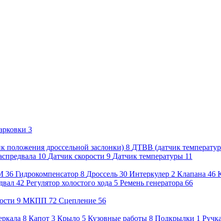
арковки
3
к положения дроссельной заслонки)
8
ДТВВ (датчик температур
аспредвала
10
Датчик скорости
9
Датчик температуры
11
М
36
Гидрокомпенсатор
8
Дроссель
30
Интеркулер
2
Клапана
46
двал
42
Регулятор холостого хода
5
Ремень генератора
66
ости
9
МКПП
72
Сцепление
56
еркала
8
Капот
3
Крыло
5
Кузовные работы
8
Подкрылки
1
Ручк