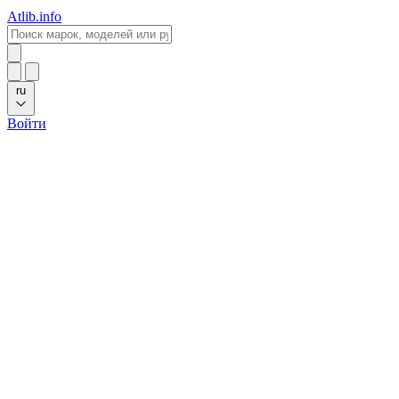
Atlib.info
ru
Войти