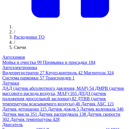
/
Расходники ТО
/
Свечи
Автохимия
Мойка и очистка
99
Промывка и присадки
184
Автоэлектроника
Видеорегистратор
27
Круиз-контроль
42
Магнитола
324
Система парковки
57
Транспондер
1
Датчики
ДАД (датчик абсолютного давления, MAP)
54
ДМРВ (датчик
массового расхода воздуха, MAF)
165
ДПДЗ (датчик
положения дроссельной заслонки)
82
ДТВВ (датчик
температуры всасываемого воздуха)
46
Датчик АБС
121
Датчик детонации
115
Датчик дождя
5
Датчик коленвала
346
Датчик масла
351
Датчик распредвала
138
Датчик скорости
302
Датчик температуры
428
Двигатель