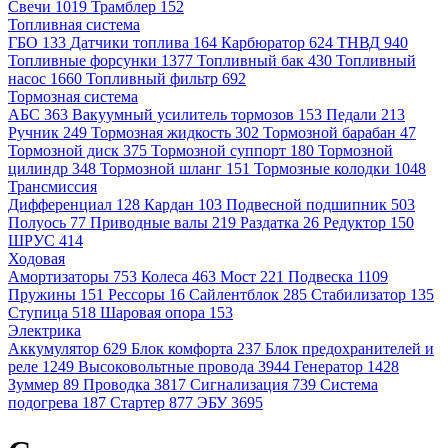
Свечи
1019
Трамблер
152
Топливная система
ГБО
133
Датчики топлива
164
Карбюратор
624
ТНВД
940
Топливные форсунки
1377
Топливный бак
430
Топливный
насос
1660
Топливный фильтр
692
Тормозная система
АБС
363
Вакуумный усилитель тормозов
153
Педали
213
Ручник
249
Тормозная жидкость
302
Тормозной барабан
47
Тормозной диск
375
Тормозной суппорт
180
Тормозной
цилиндр
348
Тормозной шланг
151
Тормозные колодки
1048
Трансмиссия
Дифференциал
128
Кардан
103
Подвесной подшипник
503
Полуось
77
Приводные валы
219
Раздатка
26
Редуктор
150
ШРУС
414
Ходовая
Амортизаторы
753
Колеса
463
Мост
221
Подвеска
1109
Пружины
151
Рессоры
16
Сайлентблок
285
Стабилизатор
135
Ступица
518
Шаровая опора
153
Электрика
Аккумулятор
629
Блок комфорта
237
Блок предохранителей и
реле
1249
Высоковольтные провода
3944
Генератор
1428
Зуммер
89
Проводка
3817
Сигнализация
739
Система
подогрева
187
Стартер
877
ЭБУ
3695