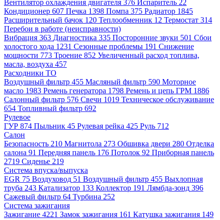
Вентилятор охлаждения двигателя
376
Испаритель
22
Кондиционер
607
Печка
1398
Помпа
375
Радиатор
1845
Расширительный бачок
120
Теплообменник
12
Термостат
314
Перебои в работе (неисправности)
Вибрация
363
Диагностика
335
Посторонние звуки
501
Сбои
холостого хода
1231
Сезонные проблемы
191
Снижение
мощности
773
Троение
852
Увеличенный расход топлива,
масла, воздуха
457
Расходники ТО
Воздушный фильтр
455
Масляный фильтр
590
Моторное
масло
1983
Ремень генератора
1798
Ремень и цепь ГРМ
1886
Салонный фильтр
576
Свечи
1019
Техническое обслуживание
654
Топливный фильтр
692
Рулевое
ГУР
874
Пыльник
45
Рулевая рейка
425
Руль
712
Салон
Безопасность
210
Магнитола
273
Обшивка двери
280
Отделка
салона
91
Передняя панель
176
Потолок
92
Приборная панель
2719
Сиденье
219
Система впуска/выпуска
EGR
75
Воздуховод
51
Воздушный фильтр
455
Выхлопная
труба
243
Катализатор
133
Коллектор
191
Лямбда-зонд
396
Сажевый фильтр
64
Турбина
252
Система зажигания
Зажигание
4221
Замок зажигания
161
Катушка зажигания
149