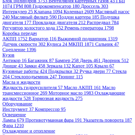
Блок цилиндров
3753
Вентиляция картерных газов
43
ГБЦ
1074
ГРМ
808
Гидрокомпенсатор
180
Дроссель
303
Интеркулер
25
Клапана
1094
Коленвал
2609
Масляный насос
240
Масляный фильтр
590
Поддон картера
185
Подушка
двигателя
177
Прокладки двигателя
212
Распредвал
784
Регулятор холостого хода
152
Ремень генератора
1798
Коробка передач
АКПП
1752
Вариатор
116
Выжимной подшипник
1319
Датчик скорости
302
Кулиса
24
МКПП
1871
Сальник
47
Сцепление
1396
Кузов
Антикор
16
Багажник
87
Бампер
258
Дверь
461
Дворник
512
Днище
43
Замки
458
Зеркала
132
Капот
105
Крыло
67
Кузовные работы
424
Подкрылки
32
Ручка двери
77
Стекла
204
Стеклоподъемник
247
Тюнинг
115
Масла и жидкости
Жидкость гидроусилителя
57
Масло АКПП
161
Масло
трансмиссионное
269
Моторное масло
1983
Охлаждающие
жидкости
528
Тормозная жидкость
275
Оборудование
Инструмент
37
Компрессор
95
Освещение
Лампа
679
Противотуманная фара
191
Указатель поворота
187
Фара
1210
Охлаждение и отопление