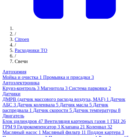
/
Citroen
/
Расходники ТО
/
Свечи
Автохимия
Мойка и очистка
1
Промывка и присадки
3
Автоэлектроника
Круиз-контроль
3
Магнитола
3
Система парковки
2
Датчики
ДМРВ (датчик массового расхода воздуха, MAF)
1
Датчик
АБС
3
Датчик коленвала
5
Датчик масла
5
Датчик
распредвала
1
Датчик скорости
5
Датчик температуры
8
Двигатель
Блок цилиндров
47
Вентиляция картерных газов
1
ГБЦ
26
ГРМ
9
Гидрокомпенсатор
3
Клапана
21
Коленвал
32
Масляный насос
1
Масляный фильтр
11
Поддон картера
3