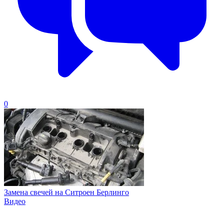
0
Замена свечей на Ситроен Берлинго
Видео