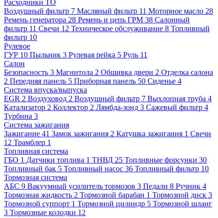
Расходники ТО
Воздушный фильтр
7
Масляный фильтр
11
Моторное масло
28
Ремень генератора
28
Ремень и цепь ГРМ
38
Салонный
фильтр
11
Свечи
12
Техническое обслуживание
8
Топливный
фильтр
10
Рулевое
ГУР
10
Пыльник
3
Рулевая рейка
5
Руль
11
Салон
Безопасность
3
Магнитола
2
Обшивка двери
2
Отделка салона
2
Передняя панель
5
Приборная панель
50
Сиденье
4
Система впуска/выпуска
EGR
2
Воздуховод
2
Воздушный фильтр
7
Выхлопная труба
4
Катализатор
2
Коллектор
2
Лямбда-зонд
3
Сажевый фильтр
4
Турбина
3
Система зажигания
Зажигание
41
Замок зажигания
2
Катушка зажигания
1
Свечи
12
Трамблер
1
Топливная система
ГБО
1
Датчики топлива
1
ТНВД
25
Топливные форсунки
30
Топливный бак
5
Топливный насос
36
Топливный фильтр
10
Тормозная система
АБС
9
Вакуумный усилитель тормозов
3
Педали
8
Ручник
4
Тормозная жидкость
2
Тормозной барабан
1
Тормозной диск
3
Тормозной суппорт
1
Тормозной цилиндр
5
Тормозной шланг
3
Тормозные колодки
12