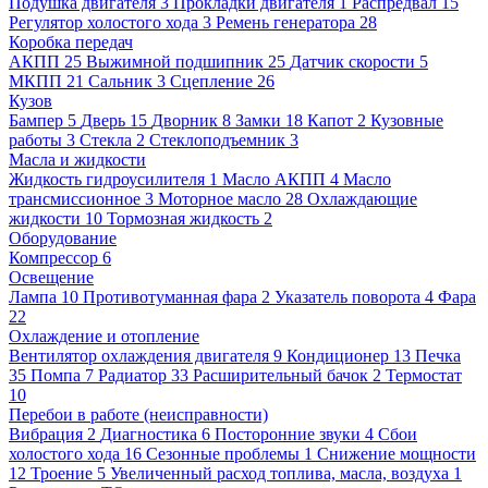
Подушка двигателя
3
Прокладки двигателя
1
Распредвал
15
Регулятор холостого хода
3
Ремень генератора
28
Коробка передач
АКПП
25
Выжимной подшипник
25
Датчик скорости
5
МКПП
21
Сальник
3
Сцепление
26
Кузов
Бампер
5
Дверь
15
Дворник
8
Замки
18
Капот
2
Кузовные
работы
3
Стекла
2
Стеклоподъемник
3
Масла и жидкости
Жидкость гидроусилителя
1
Масло АКПП
4
Масло
трансмиссионное
3
Моторное масло
28
Охлаждающие
жидкости
10
Тормозная жидкость
2
Оборудование
Компрессор
6
Освещение
Лампа
10
Противотуманная фара
2
Указатель поворота
4
Фара
22
Охлаждение и отопление
Вентилятор охлаждения двигателя
9
Кондиционер
13
Печка
35
Помпа
7
Радиатор
33
Расширительный бачок
2
Термостат
10
Перебои в работе (неисправности)
Вибрация
2
Диагностика
6
Посторонние звуки
4
Сбои
холостого хода
16
Сезонные проблемы
1
Снижение мощности
12
Троение
5
Увеличенный расход топлива, масла, воздуха
1