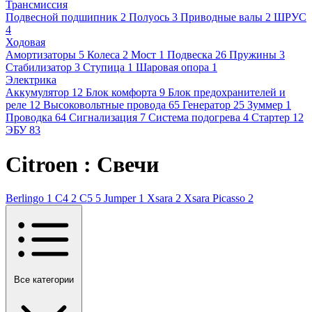
Трансмиссия
Подвесной подшипник
2
Полуось
3
Приводные валы
2
ШРУС
4
Ходовая
Амортизаторы
5
Колеса
2
Мост
1
Подвеска
26
Пружины
3
Стабилизатор
3
Ступица
1
Шаровая опора
1
Электрика
Аккумулятор
12
Блок комфорта
9
Блок предохранителей и
реле
12
Высоковольтные провода
65
Генератор
25
Зуммер
1
Проводка
64
Сигнализация
7
Система подогрева
4
Стартер
12
ЭБУ
83
Citroen : Свечи
Berlingo
1
C4
2
C5
5
Jumper
1
Xsara
2
Xsara Picasso
2
Все категории