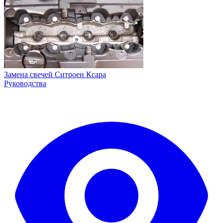
Замена свечей Ситроен Ксара
Руководства