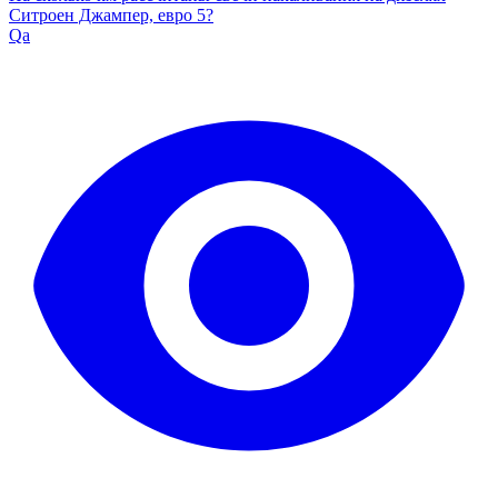
Ситроен Джампер, евро 5?
Qa