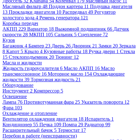
Дроссель
32
Клапана
54
Коленвал
179
Масляный насос
11
Масляный фильтр
48
Поддон картера
11
Подушка двигателя
13
Прокладки двигателя
10
Распредвал
49
Регулятор
холостого хода
4
Ремень генератора
121
Коробка передач
АКПП
229
Вариатор
18
Выжимной подшипник
66
Датчик
скорости
28
МКПП
105
Сальник
5
Сцепление
72
Кузов
Багажник
4
Бампер
23
Дверь
26
Дворник
21
Замки
20
Зеркала
8
Капот
5
Крыло
4
Кузовные работы
18
Ручка двери
1
Стекла
15
Стеклоподъемник
20
Тюнинг
12
Масла и жидкости
Жидкость гидроусилителя
6
Масло АКПП
16
Масло
трансмиссионное
16
Моторное масло
154
Охлаждающие
жидкости
39
Тормозная жидкость
21
Оборудование
Инструмент
2
Компрессор
5
Освещение
Лампа
76
Противотуманная фара
25
Указатель поворота
12
Фара
103
Охлаждение и отопление
Вентилятор охлаждения двигателя
18
Испаритель
1
Кондиционер
55
Печка
109
Помпа
29
Радиатор
99
Расширительный бачок
5
Термостат
17
Перебои в работе (неисправности)