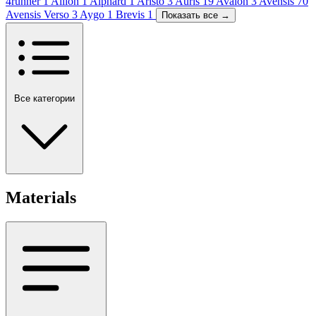
4runner
1
Allion
1
Alphard
1
Aristo
3
Auris
19
Avalon
3
Avensis
70
Avensis Verso
3
Aygo
1
Brevis
1
Показать все →
Все категории
Materials