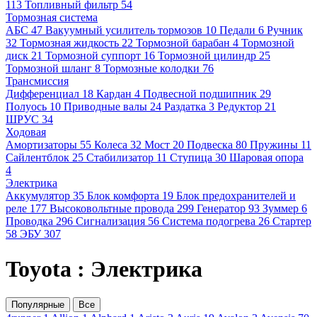
113
Топливный фильтр
54
Тормозная система
АБС
47
Вакуумный усилитель тормозов
10
Педали
6
Ручник
32
Тормозная жидкость
22
Тормозной барабан
4
Тормозной
диск
21
Тормозной суппорт
16
Тормозной цилиндр
25
Тормозной шланг
8
Тормозные колодки
76
Трансмиссия
Дифференциал
18
Кардан
4
Подвесной подшипник
29
Полуось
10
Приводные валы
24
Раздатка
3
Редуктор
21
ШРУС
34
Ходовая
Амортизаторы
55
Колеса
32
Мост
20
Подвеска
80
Пружины
11
Сайлентблок
25
Стабилизатор
11
Ступица
30
Шаровая опора
4
Электрика
Аккумулятор
35
Блок комфорта
19
Блок предохранителей и
реле
177
Высоковольтные провода
299
Генератор
93
Зуммер
6
Проводка
296
Сигнализация
56
Система подогрева
26
Стартер
58
ЭБУ
307
Toyota : Электрика
Популярные
Все