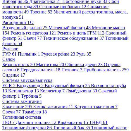
Вибрация
36
Диагностика
21
Посторонние звуки
33
Сбои
холостого хода
89
Сезонные проблемы
12
Снижение
мощности
49
Троение
52
Увеличенный расход топлива, масла,
воздуха
51
Расходники ТО
Воздушный фильтр
25
Масляный фильтр
48
Моторное масло
154
Ремень генератора
121
Ремень и цепь ГРМ
112
Салонный
фильтр
51
Свечи
77
Техническое обслуживание
37
Топливный
фильтр
54
Рулевое
ГУР
61
Пыльник
1
Рулевая рейка
23
Руль
35
Салон
Безопасность
20
Магнитола
20
Обшивка двери
23
Отделка
салона
6
Передняя панель
18
Потолок
7
Приборная панель
259
Сиденье
17
Система впуска/выпуска
EGR
2
Воздуховод
2
Воздушный фильтр
25
Выхлопная труба
13
Катализатор
13
Коллектор
7
Лямбда-зонд
39
Сажевый
фильтр
1
Турбина
5
Система зажигания
Зажигание
295
Замок зажигания
11
Катушка зажигания
7
Свечи
77
Трамблер
18
Топливная система
ГБО
7
Датчики топлива
12
Карбюратор
15
ТНВД
61
Топливные форсунки
86
Топливный бак
35
Топливный насос