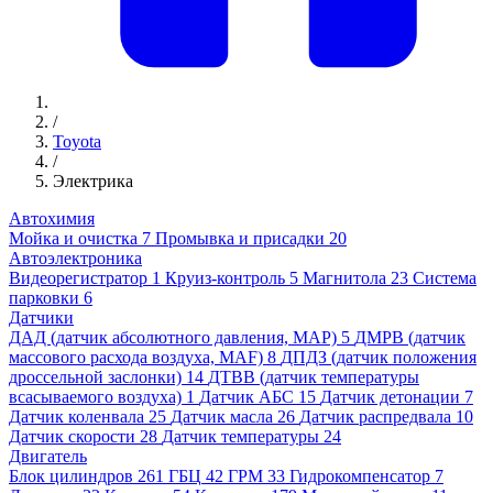
/
Toyota
/
Электрика
Автохимия
Мойка и очистка
7
Промывка и присадки
20
Автоэлектроника
Видеорегистратор
1
Круиз-контроль
5
Магнитола
23
Система
парковки
6
Датчики
ДАД (датчик абсолютного давления, MAP)
5
ДМРВ (датчик
массового расхода воздуха, MAF)
8
ДПДЗ (датчик положения
дроссельной заслонки)
14
ДТВВ (датчик температуры
всасываемого воздуха)
1
Датчик АБС
15
Датчик детонации
7
Датчик коленвала
25
Датчик масла
26
Датчик распредвала
10
Датчик скорости
28
Датчик температуры
24
Двигатель
Блок цилиндров
261
ГБЦ
42
ГРМ
33
Гидрокомпенсатор
7