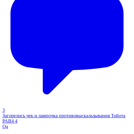
3
Загорелись чек и лампочка противовыскальзывания Тойота
РАВ4 4
Qa