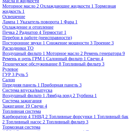
Масла и жидкости
Моторное масло
2
Охлаждающие жидкости
1
Тормозная
жидкость
1
Освещение
Лампа
1
Указатель поворота
1
Фара
1
Охлаждение и отопление
Печка
2
Радиатор
4
Термостат
1
Перебои в работе (неисправности)
Посторонние звуки
1
Снижение мощности
3
Троение
3
Расходники ТО
Воздушный фильтр
1
Моторное масло
2
Ремень генератора
9
Ремень и цепь ГРМ
1
Салонный фильтр
1
Свечи
4
Техническое обслуживание
8
Топливный фильтр
3
Рулевое
ГУР
3
Руль
5
Салон
Передняя панель
1
Приборная панель
3
Система впуска/выпуска
Воздушный фильтр
1
Лямбда-зонд
2
Турбина
1
Система зажигания
Зажигание
19
Свечи
4
Топливная система
Карбюратор
4
ТНВД
2
Топливные форсунки
1
Топливный бак
2
Топливный насос
2
Топливный фильтр
3
Тормозная система