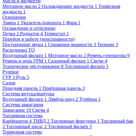
Масла и жидкости
Моторное масло
2
Охлаждающие жидкости
1
Тормозная
жидкость
1
Освещение
Лампа
1
Указатель поворота
1
Фара
1
Охлаждение и отопление
Печка
2
Радиатор
4
Термостат
1
Перебои в работе (неисправности)
Посторонние звуки
1
Снижение мощности
3
Троение
3
Расходники ТО
Воздушный фильтр
1
Моторное масло
2
Ремень генератора
9
Ремень и цепь ГРМ
1
Салонный фильтр
1
Свечи
4
Техническое обслуживание
8
Топливный фильтр
3
Рулевое
ГУР
3
Руль
5
Салон
Передняя панель
1
Приборная панель
3
Система впуска/выпуска
Воздушный фильтр
1
Лямбда-зонд
2
Турбина
1
Система зажигания
Зажигание
19
Свечи
4
Топливная система
Карбюратор
4
ТНВД
2
Топливные форсунки
1
Топливный бак
2
Топливный насос
2
Топливный фильтр
3
Тормозная система