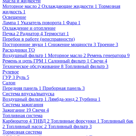
Масла и жидкости
Моторное масло
2
Охлаждающие жидкости
1
Тормозная
жидкость
1
Освещение
Лампа
1
Указатель поворота
1
Фара
1
Охлаждение и отопление
Печка
2
Радиатор
4
Термостат
1
Перебои в работе (неисправности)
Посторонние звуки
1
Снижение мощности
3
Троение
3
Расходники ТО
Воздушный фильтр
1
Моторное масло
2
Ремень генератора
9
Ремень и цепь ГРМ
1
Салонный фильтр
1
Свечи
4
Техническое обслуживание
8
Топливный фильтр
3
Рулевое
ГУР
3
Руль
5
Салон
Передняя панель
1
Приборная панель
3
Система впуска/выпуска
Воздушный фильтр
1
Лямбда-зонд
2
Турбина
1
Система зажигания
Зажигание
19
Свечи
4
Топливная система
Карбюратор
4
ТНВД
2
Топливные форсунки
1
Топливный бак
2
Топливный насос
2
Топливный фильтр
3
Тормозная система