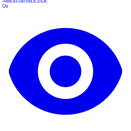
Дым из сапуна в УАЗе
Qa