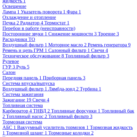
жидкость
1
Освещение
Лампа
1
Указатель поворота
1
Фара
1
Охлаждение и отопление
Печка
2
Радиатор
4
Термостат
1
Перебои в работе (неисправности)
Посторонние звуки
1
Снижение мощности
3
Троение
3
Расходники ТО
Воздушный фильтр
1
Моторное масло
2
Ремень генератора
9
Ремень и цепь ГРМ
1
Салонный фильтр
1
Свечи
4
Техническое обслуживание
8
Топливный фильтр
3
Рулевое
ГУР
3
Руль
5
Салон
Передняя панель
1
Приборная панель
3
Система впуска/выпуска
Воздушный фильтр
1
Лямбда-зонд
2
Турбина
1
Система зажигания
Зажигание
19
Свечи
4
Топливная система
Карбюратор
4
ТНВД
2
Топливные форсунки
1
Топливный бак
2
Топливный насос
2
Топливный фильтр
3
Тормозная система
АБС
1
Вакуумный усилитель тормозов
1
Тормозная жидкость
1
Тормозной шланг
1
Тормозные колодки
2