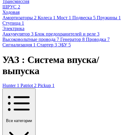
Трансмиссия
ШРУС
2
Ходовая
Амортизаторы
2
Колеса
1
Мост
1
Подвеска
5
Пружины
1
Ступица
1
Электрика
Аккумулятор
3
Блок предохранителей и реле
3
Высоковольтные провода
7
Генератор
8
Проводка
7
Сигнализация
1
Стартер
3
ЭБУ
5
УАЗ : Система впуска/
выпуска
Hunter
1
Patriot
2
Pickup
1
Все категории