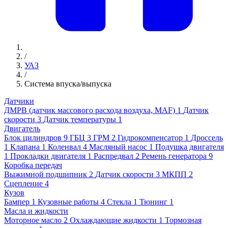
/
УАЗ
/
Система впуска/выпуска
Датчики
ДМРВ (датчик массового расхода воздуха, MAF)
1
Датчик
скорости
3
Датчик температуры
1
Двигатель
Блок цилиндров
9
ГБЦ
3
ГРМ
2
Гидрокомпенсатор
1
Дроссель
1
Клапана
1
Коленвал
4
Масляный насос
1
Подушка двигателя
1
Прокладки двигателя
1
Распредвал
2
Ремень генератора
9
Коробка передач
Выжимной подшипник
2
Датчик скорости
3
МКПП
2
Сцепление
4
Кузов
Бампер
1
Кузовные работы
4
Стекла
1
Тюнинг
1
Масла и жидкости
Моторное масло
2
Охлаждающие жидкости
1
Тормозная