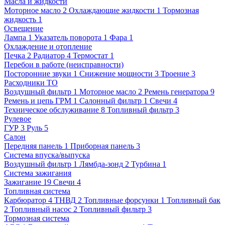
Масла и жидкости
Моторное масло
2
Охлаждающие жидкости
1
Тормозная
жидкость
1
Освещение
Лампа
1
Указатель поворота
1
Фара
1
Охлаждение и отопление
Печка
2
Радиатор
4
Термостат
1
Перебои в работе (неисправности)
Посторонние звуки
1
Снижение мощности
3
Троение
3
Расходники ТО
Воздушный фильтр
1
Моторное масло
2
Ремень генератора
9
Ремень и цепь ГРМ
1
Салонный фильтр
1
Свечи
4
Техническое обслуживание
8
Топливный фильтр
3
Рулевое
ГУР
3
Руль
5
Салон
Передняя панель
1
Приборная панель
3
Система впуска/выпуска
Воздушный фильтр
1
Лямбда-зонд
2
Турбина
1
Система зажигания
Зажигание
19
Свечи
4
Топливная система
Карбюратор
4
ТНВД
2
Топливные форсунки
1
Топливный бак
2
Топливный насос
2
Топливный фильтр
3
Тормозная система