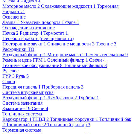
Масла и жидкости
Моторное масло
2
Охлаждающие жидкости
1
Тормозная
жидкость
1
Освещение
Лампа
1
Указатель поворота
1
Фара
1
Охлаждение и отопление
Печка
2
Радиатор
4
Термостат
1
Перебои в работе (неисправности)
Посторонние звуки
1
Снижение мощности
3
Троение
3
Расходники ТО
Воздушный фильтр
1
Моторное масло
2
Ремень генератора
9
Ремень и цепь ГРМ
1
Салонный фильтр
1
Свечи
4
Техническое обслуживание
8
Топливный фильтр
3
Рулевое
ГУР
3
Руль
5
Салон
Передняя панель
1
Приборная панель
3
Система впуска/выпуска
Воздушный фильтр
1
Лямбда-зонд
2
Турбина
1
Система зажигания
Зажигание
19
Свечи
4
Топливная система
Карбюратор
4
ТНВД
2
Топливные форсунки
1
Топливный бак
2
Топливный насос
2
Топливный фильтр
3
Тормозная система