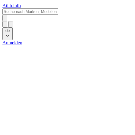
Atlib.info
de
Anmelden