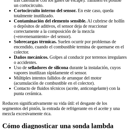
tras calentarse con los gases de escape). También es posible
un cortocircuito.
Cortocircuito interno del sensor.
En este caso, queda
totalmente inutilizado.
Contaminación del elemento sensible.
Al cubrirse de hollín
o depósitos de aditivos, el sensor deja de reaccionar
correctamente a la composición de la mezcla
(«envenenamiento» del sensor).
Sobrecargas térmicas.
Suelen ocurrir por problemas de
encendido, cuando el combustible termina de quemarse en el
colector.
Daños mecánicos.
Golpes al conducir por terrenos irregulares
o accidentes.
Uso de
selladores de silicona
durante la instalación, cuyos
vapores inutilizan rápidamente el sensor.
Múltiples intentos fallidos de arranque del motor
(acumulación de combustible en el colector).
Contacto de fluidos técnicos (aceite, anticongelante) con la
punta cerámica.
Reducen significativamente su vida útil: el desgaste de los
segmentos del pistón, la entrada de refrigerante en el aceite y una
mezcla excesivamente rica.
Cómo diagnosticar una sonda lambda