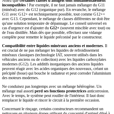
Notez que
certaines classes d'antigels sont fondamentalement
incompatibles
! Par exemple, il ne faut jamais mélanger du G11
(minéral) avec du G12 (organique pur). En revanche, le mélange
G11 avec G12+ est techniquement possible, tout comme G12++
avec G13. Cependant, le mélange de classes différentes ne doit être
qu'une solution temporaire de dépannage. Le conseil universel en
cas d'urgence est d'ajouter du
G12+
(souvent miscible avec tout) ou
de l'eau distillée. Mais dès que possible, effectuez une vidange
complète pour remettre le liquide préconisé par le constructeur.
Compatibilité entre liquides minéraux anciens et modernes
. Il
est crucial de ne pas mélanger les liquides de refroidissement
minéraux classiques (technologie IAT, souvent utilisés dans les
véhicules anciens ou de collection) avec les liquides carboxylates
modernes (G12). Les additifs inorganiques des anciens liquides
peuvent réagir avec les acides organiques des nouveaux, créant un
précipité (boue) qui bouche le radiateur et peut corroder l'aluminium
des moteurs modernes.
Ne conduisez pas longtemps avec un mélange hétérogène. Un
mélange mal assorti
perd ses fonctions protectrices
anticorrosion.
Avec le temps, le système peut rouiller de l'intérieur. Il faut donc
remplacer le liquide et rincer le circuit à la première occasion.
Concernant le rinçage, certains constructeurs recommandent un
nettoyage en plusieurs étapes utilisant du concentré d'antigel dilué à