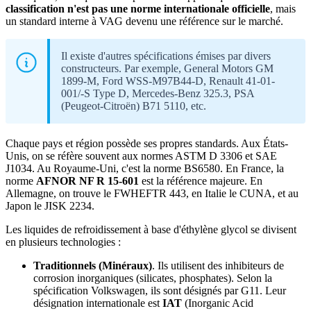
classification n'est pas une norme internationale officielle
, mais
un standard interne à VAG devenu une référence sur le marché.
Il existe d'autres spécifications émises par divers
constructeurs. Par exemple, General Motors GM
1899-M, Ford WSS-M97B44-D, Renault 41-01-
001/-S Type D, Mercedes-Benz 325.3, PSA
(Peugeot-Citroën) B71 5110, etc.
Chaque pays et région possède ses propres standards. Aux États-
Unis, on se réfère souvent aux normes ASTM D 3306 et SAE
J1034. Au Royaume-Uni, c'est la norme BS6580. En France, la
norme
AFNOR NF R 15-601
est la référence majeure. En
Allemagne, on trouve le FWHEFTR 443, en Italie le CUNA, et au
Japon le JISK 2234.
Les liquides de refroidissement à base d'éthylène glycol se divisent
en plusieurs technologies :
Traditionnels (Minéraux)
. Ils utilisent des inhibiteurs de
corrosion inorganiques (silicates, phosphates). Selon la
spécification Volkswagen, ils sont désignés par G11. Leur
désignation internationale est
IAT
(Inorganic Acid