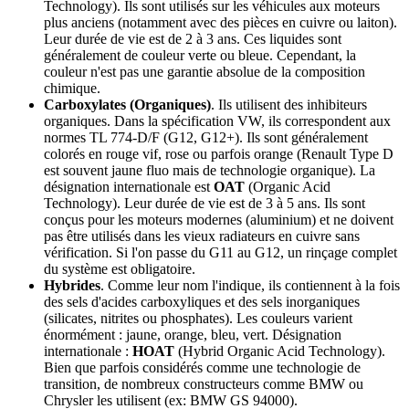
Technology). Ils sont utilisés sur les véhicules aux moteurs
plus anciens (notamment avec des pièces en cuivre ou laiton).
Leur durée de vie est de 2 à 3 ans. Ces liquides sont
généralement de couleur verte ou bleue. Cependant, la
couleur n'est pas une garantie absolue de la composition
chimique.
Carboxylates (Organiques)
. Ils utilisent des inhibiteurs
organiques. Dans la spécification VW, ils correspondent aux
normes TL 774-D/F (G12, G12+). Ils sont généralement
colorés en rouge vif, rose ou parfois orange (Renault Type D
est souvent jaune fluo mais de technologie organique). La
désignation internationale est
OAT
(Organic Acid
Technology). Leur durée de vie est de 3 à 5 ans. Ils sont
conçus pour les moteurs modernes (aluminium) et ne doivent
pas être utilisés dans les vieux radiateurs en cuivre sans
vérification. Si l'on passe du G11 au G12, un rinçage complet
du système est obligatoire.
Hybrides
. Comme leur nom l'indique, ils contiennent à la fois
des sels d'acides carboxyliques et des sels inorganiques
(silicates, nitrites ou phosphates). Les couleurs varient
énormément : jaune, orange, bleu, vert. Désignation
internationale :
HOAT
(Hybrid Organic Acid Technology).
Bien que parfois considérés comme une technologie de
transition, de nombreux constructeurs comme BMW ou
Chrysler les utilisent (ex: BMW GS 94000).