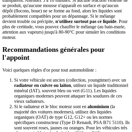
transparent. Attendez 5 à 10 minutes. Si aucune réaction violente ne
se produit, qu'aucune mousse n'apparaît en surface et qu'aucun
dépôt (flocons, boue) ne se forme au fond, alors les liquides sont
probablement compatibles pour un dépannage. Si le mélange
devient trouble ou précipite,
n'utilisez surtout pas ce liquide
. Pour
plus de certitude, vous pouvez chauffer le mélange (au bain-marie,
attention aux vapeurs) jusqu'à 80-90°C pour simuler les conditions
moteur.
Recommandations générales pour
l'appoint
Voici quelques règles d'or pour tout automobiliste :
Si votre véhicule est ancien (collection, youngtimer) avec un
radiateur en cuivre ou laiton
, utilisez un liquide traditionnel
minéral (IAT), souvent bleu ou vert (G11). Les liquides
organiques modernes peuvent attaquer les soudures de ces
vieux radiateurs.
Si le radiateur et le bloc moteur sont en
aluminium
(la
majorité des voitures modernes), utilisez des liquides
organiques (OAT) de type G12, G12+ ou les normes
spécifiques constructeur (Type D Renault, PSA B71 5110). Ils
sont souvent roses, jaunes ou oranges. Pour les véhicules très