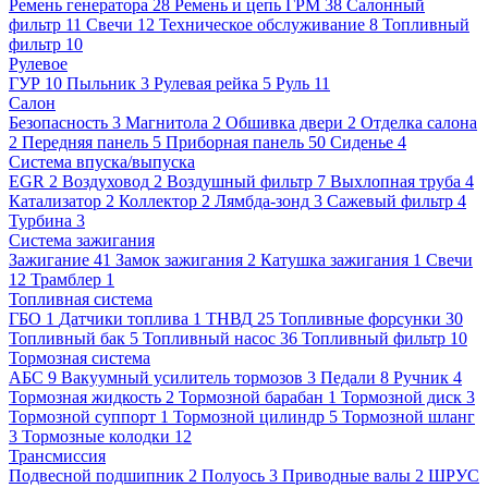
Ремень генератора
28
Ремень и цепь ГРМ
38
Салонный
фильтр
11
Свечи
12
Техническое обслуживание
8
Топливный
фильтр
10
Рулевое
ГУР
10
Пыльник
3
Рулевая рейка
5
Руль
11
Салон
Безопасность
3
Магнитола
2
Обшивка двери
2
Отделка салона
2
Передняя панель
5
Приборная панель
50
Сиденье
4
Система впуска/выпуска
EGR
2
Воздуховод
2
Воздушный фильтр
7
Выхлопная труба
4
Катализатор
2
Коллектор
2
Лямбда-зонд
3
Сажевый фильтр
4
Турбина
3
Система зажигания
Зажигание
41
Замок зажигания
2
Катушка зажигания
1
Свечи
12
Трамблер
1
Топливная система
ГБО
1
Датчики топлива
1
ТНВД
25
Топливные форсунки
30
Топливный бак
5
Топливный насос
36
Топливный фильтр
10
Тормозная система
АБС
9
Вакуумный усилитель тормозов
3
Педали
8
Ручник
4
Тормозная жидкость
2
Тормозной барабан
1
Тормозной диск
3
Тормозной суппорт
1
Тормозной цилиндр
5
Тормозной шланг
3
Тормозные колодки
12
Трансмиссия
Подвесной подшипник
2
Полуось
3
Приводные валы
2
ШРУС