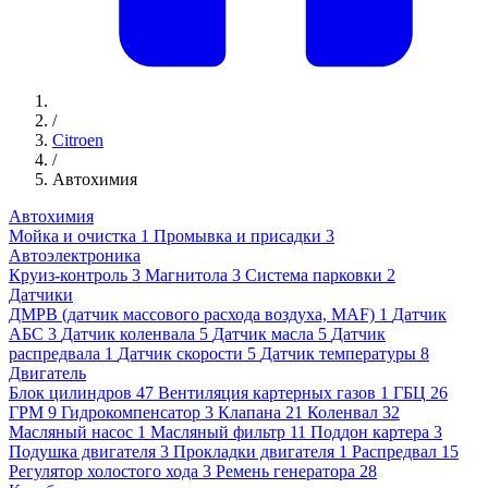
/
Citroen
/
Автохимия
Автохимия
Мойка и очистка
1
Промывка и присадки
3
Автоэлектроника
Круиз-контроль
3
Магнитола
3
Система парковки
2
Датчики
ДМРВ (датчик массового расхода воздуха, MAF)
1
Датчик
АБС
3
Датчик коленвала
5
Датчик масла
5
Датчик
распредвала
1
Датчик скорости
5
Датчик температуры
8
Двигатель
Блок цилиндров
47
Вентиляция картерных газов
1
ГБЦ
26
ГРМ
9
Гидрокомпенсатор
3
Клапана
21
Коленвал
32
Масляный насос
1
Масляный фильтр
11
Поддон картера
3
Подушка двигателя
3
Прокладки двигателя
1
Распредвал
15
Регулятор холостого хода
3
Ремень генератора
28