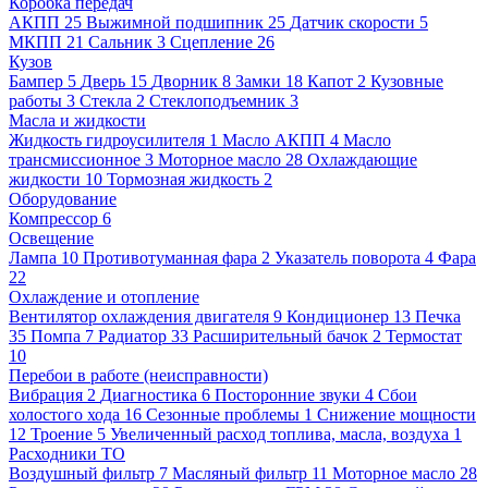
Коробка передач
АКПП
25
Выжимной подшипник
25
Датчик скорости
5
МКПП
21
Сальник
3
Сцепление
26
Кузов
Бампер
5
Дверь
15
Дворник
8
Замки
18
Капот
2
Кузовные
работы
3
Стекла
2
Стеклоподъемник
3
Масла и жидкости
Жидкость гидроусилителя
1
Масло АКПП
4
Масло
трансмиссионное
3
Моторное масло
28
Охлаждающие
жидкости
10
Тормозная жидкость
2
Оборудование
Компрессор
6
Освещение
Лампа
10
Противотуманная фара
2
Указатель поворота
4
Фара
22
Охлаждение и отопление
Вентилятор охлаждения двигателя
9
Кондиционер
13
Печка
35
Помпа
7
Радиатор
33
Расширительный бачок
2
Термостат
10
Перебои в работе (неисправности)
Вибрация
2
Диагностика
6
Посторонние звуки
4
Сбои
холостого хода
16
Сезонные проблемы
1
Снижение мощности
12
Троение
5
Увеличенный расход топлива, масла, воздуха
1
Расходники ТО
Воздушный фильтр
7
Масляный фильтр
11
Моторное масло
28