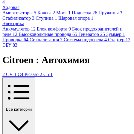
4
Ходовая
Амортизаторы
5
Колеса
2
Мост
1
Подвеска
26
Пружины
3
Стабилизатор
3
Ступица
1
Шаровая опора
1
Электрика
Аккумулятор
12
Блок комфорта
9
Блок предохранителей и
реле
12
Высоковольтные провода
65
Генератор
25
Зуммер
1
Проводка
64
Сигнализация
7
Система подогрева
4
Стартер
12
ЭБУ
83
Citroen : Автохимия
2 CV
1
C4 Picasso
2
C5
1
Все категории