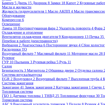
Бампер
5
Дверь
15
Дворник
8
Замки
18
Капот
2
Кузовные рабо
Масла и жидкости
Жидкость гидроусилителя
1
Масло АКПП
4
Масло трансмисси
Оборудование
Компрессор
6
Освещение
Лампа
10
Противотуманная фара
2
Указатель поворота
4
Фара
Охлаждение и отопление
Вентилятор охлаждения двигателя
9
Кондиционер
13
Печка
35
Перебои в работе (неисправности)
Вибрация
2
Диагностика
6
Посторонние звуки
4
Сбои холостог
Расходники ТО
Воздушный фильтр
7
Масляный фильтр
11
Моторное масло
28
Рулевое
ГУР
10
Пыльник
3
Рулевая рейка
5
Руль
11
Салон
Безопасность
3
Магнитола
2
Обшивка двери
2
Отделка салона
Система впуска/выпуска
EGR
2
Воздуховод
2
Воздушный фильтр
7
Выхлопная труба
4
К
Система зажигания
Зажигание
41
Замок зажигания
2
Катушка зажигания
1
Свечи
1
Топливная система
ГБО
1
Датчики топлива
1
ТНВД
25
Топливные форсунки
30
То
Тормозная система
АБС
9
Вакуумный усилитель тормозов
3
Педали
8
Ручник
4
То