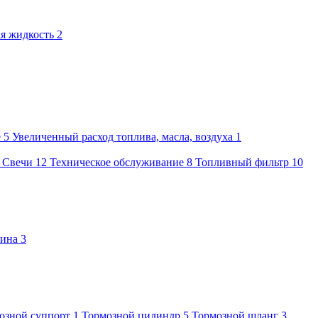
я жидкость
2
е
5
Увеличенный расход топлива, масла, воздуха
1
1
Свечи
12
Техническое обслуживание
8
Топливный фильтр
10
бина
3
озной суппорт
1
Тормозной цилиндр
5
Тормозной шланг
3