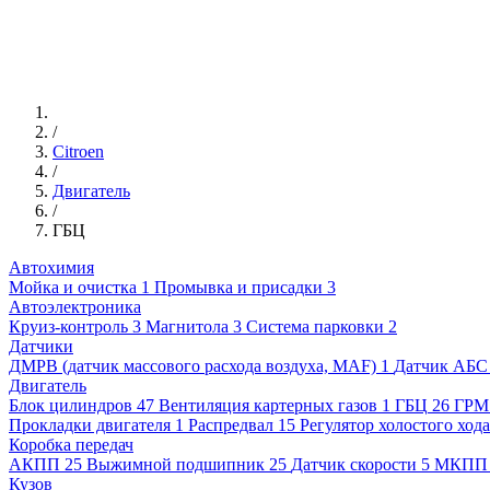
/
Citroen
/
Двигатель
/
ГБЦ
Автохимия
Мойка и очистка
1
Промывка и присадки
3
Автоэлектроника
Круиз-контроль
3
Магнитола
3
Система парковки
2
Датчики
ДМРВ (датчик массового расхода воздуха, MAF)
1
Датчик АБС
Двигатель
Блок цилиндров
47
Вентиляция картерных газов
1
ГБЦ
26
ГРМ
Прокладки двигателя
1
Распредвал
15
Регулятор холостого хода
Коробка передач
АКПП
25
Выжимной подшипник
25
Датчик скорости
5
МКПП
Кузов