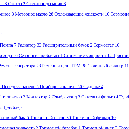
ты
3
Стекла
2
Стеклоподъемник
3
онное
3
Моторное масло
28
Охлаждающие жидкости
10
Тормозна
22
Помпа
7
Радиатор
33
Расширительный бачок
2
Термостат
10
о хода
16
Сезонные проблемы
1
Снижение мощности
12
Троени
Ремень генератора
28
Ремень и цепь ГРМ
38
Салонный фильтр
1
2
Передняя панель
5
Приборная панель
50
Сиденье
4
атализатор
2
Коллектор
2
Лямбда-зонд
3
Сажевый фильтр
4
Тур
2
Трамблер
1
пливный бак
5
Топливный насос
36
Топливный фильтр
10
рмозная жидкость
2
Тормозной барабан
1
Тормозной диск
3
Торм