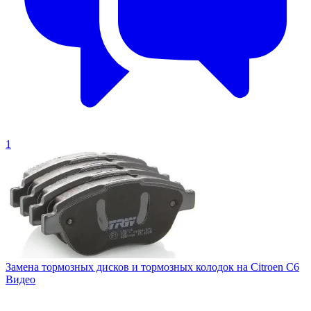
1
Замена тормозных дисков и тормозных колодок на Citroen C6
Видео