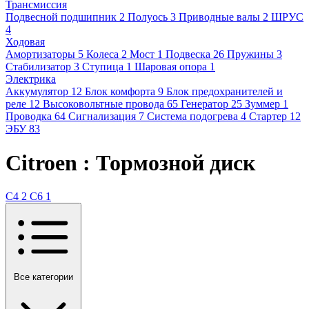
Трансмиссия
Подвесной подшипник
2
Полуось
3
Приводные валы
2
ШРУС
4
Ходовая
Амортизаторы
5
Колеса
2
Мост
1
Подвеска
26
Пружины
3
Стабилизатор
3
Ступица
1
Шаровая опора
1
Электрика
Аккумулятор
12
Блок комфорта
9
Блок предохранителей и
реле
12
Высоковольтные провода
65
Генератор
25
Зуммер
1
Проводка
64
Сигнализация
7
Система подогрева
4
Стартер
12
ЭБУ
83
Citroen : Тормозной диск
C4
2
C6
1
Все категории