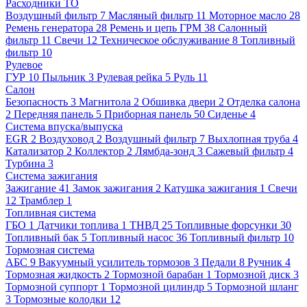
Расходники ТО
Воздушный фильтр
7
Масляный фильтр
11
Моторное масло
28
Ремень генератора
28
Ремень и цепь ГРМ
38
Салонный
фильтр
11
Свечи
12
Техническое обслуживание
8
Топливный
фильтр
10
Рулевое
ГУР
10
Пыльник
3
Рулевая рейка
5
Руль
11
Салон
Безопасность
3
Магнитола
2
Обшивка двери
2
Отделка салона
2
Передняя панель
5
Приборная панель
50
Сиденье
4
Система впуска/выпуска
EGR
2
Воздуховод
2
Воздушный фильтр
7
Выхлопная труба
4
Катализатор
2
Коллектор
2
Лямбда-зонд
3
Сажевый фильтр
4
Турбина
3
Система зажигания
Зажигание
41
Замок зажигания
2
Катушка зажигания
1
Свечи
12
Трамблер
1
Топливная система
ГБО
1
Датчики топлива
1
ТНВД
25
Топливные форсунки
30
Топливный бак
5
Топливный насос
36
Топливный фильтр
10
Тормозная система
АБС
9
Вакуумный усилитель тормозов
3
Педали
8
Ручник
4
Тормозная жидкость
2
Тормозной барабан
1
Тормозной диск
3
Тормозной суппорт
1
Тормозной цилиндр
5
Тормозной шланг
3
Тормозные колодки
12