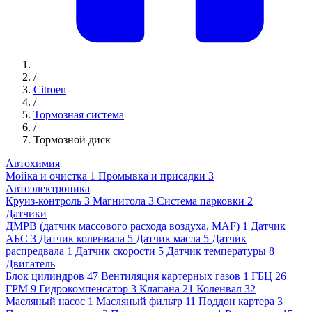
/
Citroen
/
Тормозная система
/
Тормозной диск
Автохимия
Мойка и очистка
1
Промывка и присадки
3
Автоэлектроника
Круиз-контроль
3
Магнитола
3
Система парковки
2
Датчики
ДМРВ (датчик массового расхода воздуха, MAF)
1
Датчик
АБС
3
Датчик коленвала
5
Датчик масла
5
Датчик
распредвала
1
Датчик скорости
5
Датчик температуры
8
Двигатель
Блок цилиндров
47
Вентиляция картерных газов
1
ГБЦ
26
ГРМ
9
Гидрокомпенсатор
3
Клапана
21
Коленвал
32
Масляный насос
1
Масляный фильтр
11
Поддон картера
3