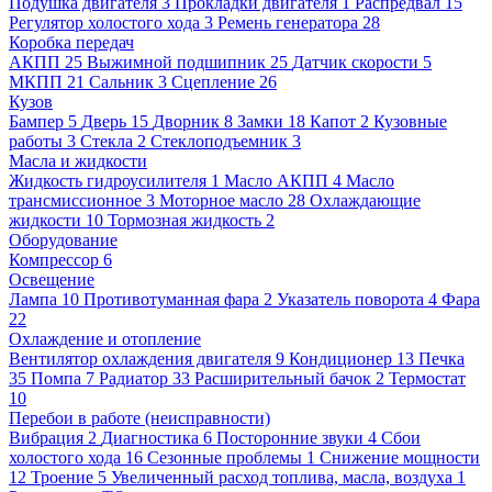
Подушка двигателя
3
Прокладки двигателя
1
Распредвал
15
Регулятор холостого хода
3
Ремень генератора
28
Коробка передач
АКПП
25
Выжимной подшипник
25
Датчик скорости
5
МКПП
21
Сальник
3
Сцепление
26
Кузов
Бампер
5
Дверь
15
Дворник
8
Замки
18
Капот
2
Кузовные
работы
3
Стекла
2
Стеклоподъемник
3
Масла и жидкости
Жидкость гидроусилителя
1
Масло АКПП
4
Масло
трансмиссионное
3
Моторное масло
28
Охлаждающие
жидкости
10
Тормозная жидкость
2
Оборудование
Компрессор
6
Освещение
Лампа
10
Противотуманная фара
2
Указатель поворота
4
Фара
22
Охлаждение и отопление
Вентилятор охлаждения двигателя
9
Кондиционер
13
Печка
35
Помпа
7
Радиатор
33
Расширительный бачок
2
Термостат
10
Перебои в работе (неисправности)
Вибрация
2
Диагностика
6
Посторонние звуки
4
Сбои
холостого хода
16
Сезонные проблемы
1
Снижение мощности
12
Троение
5
Увеличенный расход топлива, масла, воздуха
1