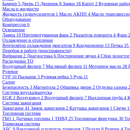
Бампер
5
Дверь
15
Дворник
8
Замки
18
Капот
2
Кузовные рабо
Масла и жидкости
Жидкость гидроусилителя
1
Масло АКПП
4
Масло трансмисси
Оборудование
Компрессор
6
Освещение
Лампа
10
Противотуманная фара
2
Указатель поворота
4
Фара
Охлаждение и отопление
Вентилятор охлаждения двигателя
9
Кондиционер
13
Печка
35
Перебои в работе (неисправности)
Вибрация
2
Диагностика
6
Посторонние звуки
4
Сбои холостог
Расходники ТО
Воздушный фильтр
7
Масляный фильтр
11
Моторное масло
28
Рулевое
ГУР
10
Пыльник
3
Рулевая рейка
5
Руль
11
Салон
Безопасность
3
Магнитола
2
Обшивка двери
2
Отделка салона
Система впуска/выпуска
EGR
2
Воздуховод
2
Воздушный фильтр
7
Выхлопная труба
4
К
Система зажигания
Зажигание
41
Замок зажигания
2
Катушка зажигания
1
Свечи
1
Топливная система
ГБО
1
Датчики топлива
1
ТНВД
25
Топливные форсунки
30
То
Тормозная система
АБС
9
Вакуумный усилитель тормозов
3
Педали
8
Ручник
4
То