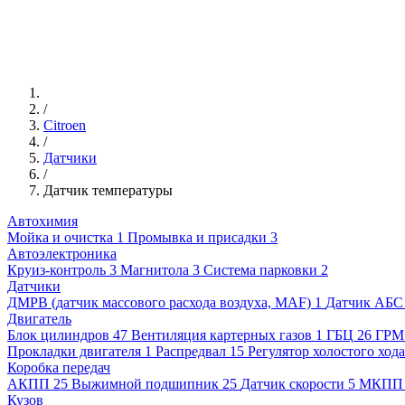
/
Citroen
/
Датчики
/
Датчик температуры
Автохимия
Мойка и очистка
1
Промывка и присадки
3
Автоэлектроника
Круиз-контроль
3
Магнитола
3
Система парковки
2
Датчики
ДМРВ (датчик массового расхода воздуха, MAF)
1
Датчик АБС
Двигатель
Блок цилиндров
47
Вентиляция картерных газов
1
ГБЦ
26
ГРМ
Прокладки двигателя
1
Распредвал
15
Регулятор холостого хода
Коробка передач
АКПП
25
Выжимной подшипник
25
Датчик скорости
5
МКПП
Кузов