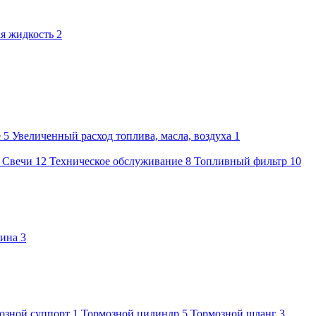
я жидкость
2
е
5
Увеличенный расход топлива, масла, воздуха
1
1
Свечи
12
Техническое обслуживание
8
Топливный фильтр
10
бина
3
озной суппорт
1
Тормозной цилиндр
5
Тормозной шланг
3