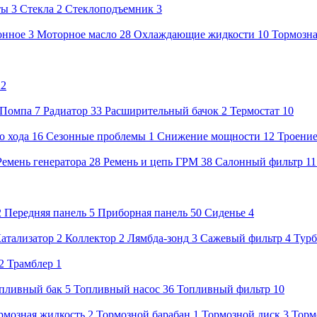
ты
3
Стекла
2
Стеклоподъемник
3
онное
3
Моторное масло
28
Охлаждающие жидкости
10
Тормозна
22
Помпа
7
Радиатор
33
Расширительный бачок
2
Термостат
10
о хода
16
Сезонные проблемы
1
Снижение мощности
12
Троени
Ремень генератора
28
Ремень и цепь ГРМ
38
Салонный фильтр
1
2
Передняя панель
5
Приборная панель
50
Сиденье
4
атализатор
2
Коллектор
2
Лямбда-зонд
3
Сажевый фильтр
4
Тур
2
Трамблер
1
пливный бак
5
Топливный насос
36
Топливный фильтр
10
рмозная жидкость
2
Тормозной барабан
1
Тормозной диск
3
Торм