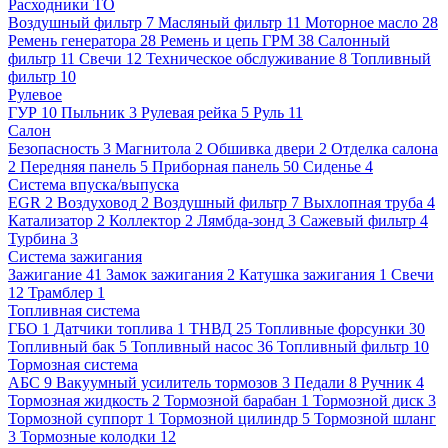
Расходники ТО
Воздушный фильтр
7
Масляный фильтр
11
Моторное масло
28
Ремень генератора
28
Ремень и цепь ГРМ
38
Салонный
фильтр
11
Свечи
12
Техническое обслуживание
8
Топливный
фильтр
10
Рулевое
ГУР
10
Пыльник
3
Рулевая рейка
5
Руль
11
Салон
Безопасность
3
Магнитола
2
Обшивка двери
2
Отделка салона
2
Передняя панель
5
Приборная панель
50
Сиденье
4
Система впуска/выпуска
EGR
2
Воздуховод
2
Воздушный фильтр
7
Выхлопная труба
4
Катализатор
2
Коллектор
2
Лямбда-зонд
3
Сажевый фильтр
4
Турбина
3
Система зажигания
Зажигание
41
Замок зажигания
2
Катушка зажигания
1
Свечи
12
Трамблер
1
Топливная система
ГБО
1
Датчики топлива
1
ТНВД
25
Топливные форсунки
30
Топливный бак
5
Топливный насос
36
Топливный фильтр
10
Тормозная система
АБС
9
Вакуумный усилитель тормозов
3
Педали
8
Ручник
4
Тормозная жидкость
2
Тормозной барабан
1
Тормозной диск
3
Тормозной суппорт
1
Тормозной цилиндр
5
Тормозной шланг
3
Тормозные колодки
12