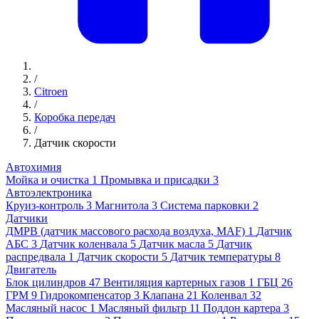
/
Citroen
/
Коробка передач
/
Датчик скорости
Автохимия
Мойка и очистка
1
Промывка и присадки
3
Автоэлектроника
Круиз-контроль
3
Магнитола
3
Система парковки
2
Датчики
ДМРВ (датчик массового расхода воздуха, MAF)
1
Датчик
АБС
3
Датчик коленвала
5
Датчик масла
5
Датчик
распредвала
1
Датчик скорости
5
Датчик температуры
8
Двигатель
Блок цилиндров
47
Вентиляция картерных газов
1
ГБЦ
26
ГРМ
9
Гидрокомпенсатор
3
Клапана
21
Коленвал
32
Масляный насос
1
Масляный фильтр
11
Поддон картера
3