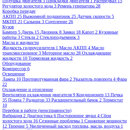
Подушка двигателя
3
Прокладки двигателя
1
Распредвал
15
Регулятор холостого хода
3
Ремень генератора
28
Коробка передач
АКПП
25
Выжимной подшипник
25
Датчик скорости
5
МКПП
21
Сальник
3
Сцепление
26
Кузов
Бампер
5
Дверь
15
Дворник
8
Замки
18
Капот
2
Кузовные
работы
3
Стекла
2
Стеклоподъемник
3
Масла и жидкости
Жидкость гидроусилителя
1
Масло АКПП
4
Масло
трансмиссионное
3
Моторное масло
28
Охлаждающие
жидкости
10
Тормозная жидкость
2
Оборудование
Компрессор
6
Освещение
Лампа
10
Противотуманная фара
2
Указатель поворота
4
Фара
22
Охлаждение и отопление
Вентилятор охлаждения двигателя
9
Кондиционер
13
Печка
35
Помпа
7
Радиатор
33
Расширительный бачок
2
Термостат
10
Перебои в работе (неисправности)
Вибрация
2
Диагностика
6
Посторонние звуки
4
Сбои
холостого хода
16
Сезонные проблемы
1
Снижение мощности
12
Троение
5
Увеличенный расход топлива, масла, воздуха
1