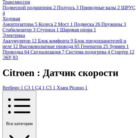
Трансмиссия
Подвесной подшипник
2
Полуось
3
Приводные валы
2
ШРУС
4
Ходовая
Амортизаторы
5
Колеса
2
Мост
1
Подвеска
26
Пружины
3
Стабилизатор
3
Ступица
1
Шаровая опора
1
Электрика
Аккумулятор
12
Блок комфорта
9
Блок предохранителей и
реле
12
Высоковольтные провода
65
Генератор
25
Зуммер
1
Проводка
64
Сигнализация
7
Система подогрева
4
Стартер
12
ЭБУ
83
Citroen : Датчик скорости
Berlingo
1
C3
1
C4
1
C5
1
Xsara Picasso
1
Все категории