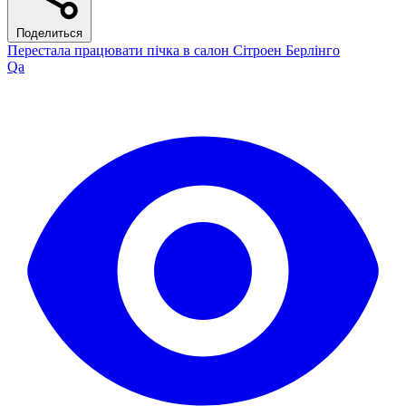
Поделиться
Перестала працювати пічка в салон Сітроен Берлінго
Qa