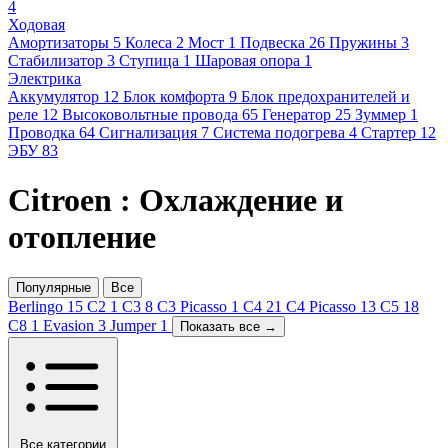
4
Ходовая
Амортизаторы
5
Колеса
2
Мост
1
Подвеска
26
Пружины
3
Стабилизатор
3
Ступица
1
Шаровая опора
1
Электрика
Аккумулятор
12
Блок комфорта
9
Блок предохранителей и
реле
12
Высоковольтные провода
65
Генератор
25
Зуммер
1
Проводка
64
Сигнализация
7
Система подогрева
4
Стартер
12
ЭБУ
83
Citroen : Охлаждение и
отопление
Популярные
Все
Berlingo
15
C2
1
C3
8
C3 Picasso
1
C4
21
C4 Picasso
13
C5
18
C8
1
Evasion
3
Jumper
1
Показать все →
Все категории