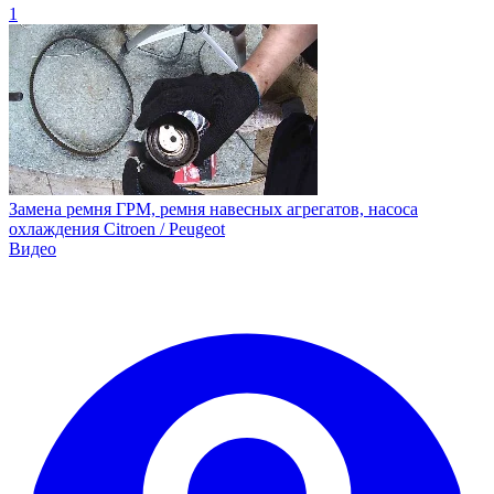
1
Замена ремня ГРМ, ремня навесных агрегатов, насоса
охлаждения Citroen / Peugeot
Видео