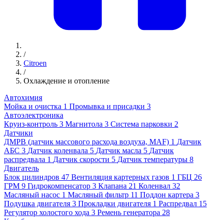
/
Citroen
/
Охлаждение и отопление
Автохимия
Мойка и очистка
1
Промывка и присадки
3
Автоэлектроника
Круиз-контроль
3
Магнитола
3
Система парковки
2
Датчики
ДМРВ (датчик массового расхода воздуха, MAF)
1
Датчик
АБС
3
Датчик коленвала
5
Датчик масла
5
Датчик
распредвала
1
Датчик скорости
5
Датчик температуры
8
Двигатель
Блок цилиндров
47
Вентиляция картерных газов
1
ГБЦ
26
ГРМ
9
Гидрокомпенсатор
3
Клапана
21
Коленвал
32
Масляный насос
1
Масляный фильтр
11
Поддон картера
3
Подушка двигателя
3
Прокладки двигателя
1
Распредвал
15
Регулятор холостого хода
3
Ремень генератора
28