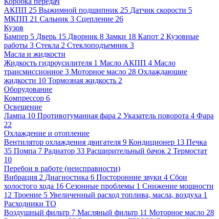
Коробка передач
АКПП
25
Выжимной подшипник
25
Датчик скорости
5
МКПП
21
Сальник
3
Сцепление
26
Кузов
Бампер
5
Дверь
15
Дворник
8
Замки
18
Капот
2
Кузовные
работы
3
Стекла
2
Стеклоподъемник
3
Масла и жидкости
Жидкость гидроусилителя
1
Масло АКПП
4
Масло
трансмиссионное
3
Моторное масло
28
Охлаждающие
жидкости
10
Тормозная жидкость
2
Оборудование
Компрессор
6
Освещение
Лампа
10
Противотуманная фара
2
Указатель поворота
4
Фара
22
Охлаждение и отопление
Вентилятор охлаждения двигателя
9
Кондиционер
13
Печка
35
Помпа
7
Радиатор
33
Расширительный бачок
2
Термостат
10
Перебои в работе (неисправности)
Вибрация
2
Диагностика
6
Посторонние звуки
4
Сбои
холостого хода
16
Сезонные проблемы
1
Снижение мощности
12
Троение
5
Увеличенный расход топлива, масла, воздуха
1
Расходники ТО
Воздушный фильтр
7
Масляный фильтр
11
Моторное масло
28