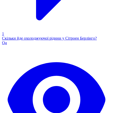
1
Скільки йде охолоджуючої рідини у Сітроен Берлінго?
Qa