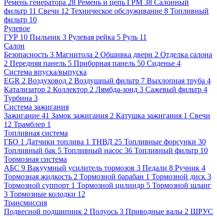
Ремень генератора
28
Ремень и цепь ГРМ
38
Салонный
фильтр
11
Свечи
12
Техническое обслуживание
8
Топливный
фильтр
10
Рулевое
ГУР
10
Пыльник
3
Рулевая рейка
5
Руль
11
Салон
Безопасность
3
Магнитола
2
Обшивка двери
2
Отделка салона
2
Передняя панель
5
Приборная панель
50
Сиденье
4
Система впуска/выпуска
EGR
2
Воздуховод
2
Воздушный фильтр
7
Выхлопная труба
4
Катализатор
2
Коллектор
2
Лямбда-зонд
3
Сажевый фильтр
4
Турбина
3
Система зажигания
Зажигание
41
Замок зажигания
2
Катушка зажигания
1
Свечи
12
Трамблер
1
Топливная система
ГБО
1
Датчики топлива
1
ТНВД
25
Топливные форсунки
30
Топливный бак
5
Топливный насос
36
Топливный фильтр
10
Тормозная система
АБС
9
Вакуумный усилитель тормозов
3
Педали
8
Ручник
4
Тормозная жидкость
2
Тормозной барабан
1
Тормозной диск
3
Тормозной суппорт
1
Тормозной цилиндр
5
Тормозной шланг
3
Тормозные колодки
12
Трансмиссия
Подвесной подшипник
2
Полуось
3
Приводные валы
2
ШРУС