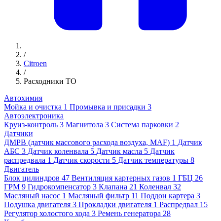
/
Citroen
/
Расходники ТО
Автохимия
Мойка и очистка
1
Промывка и присадки
3
Автоэлектроника
Круиз-контроль
3
Магнитола
3
Система парковки
2
Датчики
ДМРВ (датчик массового расхода воздуха, MAF)
1
Датчик
АБС
3
Датчик коленвала
5
Датчик масла
5
Датчик
распредвала
1
Датчик скорости
5
Датчик температуры
8
Двигатель
Блок цилиндров
47
Вентиляция картерных газов
1
ГБЦ
26
ГРМ
9
Гидрокомпенсатор
3
Клапана
21
Коленвал
32
Масляный насос
1
Масляный фильтр
11
Поддон картера
3
Подушка двигателя
3
Прокладки двигателя
1
Распредвал
15
Регулятор холостого хода
3
Ремень генератора
28