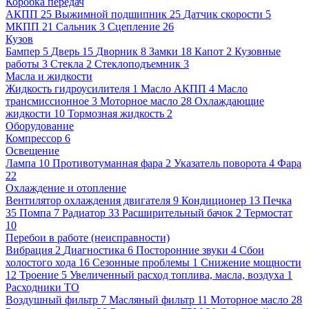
Коробка передач
АКПП
25
Выжимной подшипник
25
Датчик скорости
5
МКПП
21
Сальник
3
Сцепление
26
Кузов
Бампер
5
Дверь
15
Дворник
8
Замки
18
Капот
2
Кузовные
работы
3
Стекла
2
Стеклоподъемник
3
Масла и жидкости
Жидкость гидроусилителя
1
Масло АКПП
4
Масло
трансмиссионное
3
Моторное масло
28
Охлаждающие
жидкости
10
Тормозная жидкость
2
Оборудование
Компрессор
6
Освещение
Лампа
10
Противотуманная фара
2
Указатель поворота
4
Фара
22
Охлаждение и отопление
Вентилятор охлаждения двигателя
9
Кондиционер
13
Печка
35
Помпа
7
Радиатор
33
Расширительный бачок
2
Термостат
10
Перебои в работе (неисправности)
Вибрация
2
Диагностика
6
Посторонние звуки
4
Сбои
холостого хода
16
Сезонные проблемы
1
Снижение мощности
12
Троение
5
Увеличенный расход топлива, масла, воздуха
1
Расходники ТО
Воздушный фильтр
7
Масляный фильтр
11
Моторное масло
28