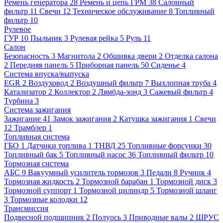
Ремень генератора
28
Ремень и цепь ГРМ
38
Салонный
фильтр
11
Свечи
12
Техническое обслуживание
8
Топливный
фильтр
10
Рулевое
ГУР
10
Пыльник
3
Рулевая рейка
5
Руль
11
Салон
Безопасность
3
Магнитола
2
Обшивка двери
2
Отделка салона
2
Передняя панель
5
Приборная панель
50
Сиденье
4
Система впуска/выпуска
EGR
2
Воздуховод
2
Воздушный фильтр
7
Выхлопная труба
4
Катализатор
2
Коллектор
2
Лямбда-зонд
3
Сажевый фильтр
4
Турбина
3
Система зажигания
Зажигание
41
Замок зажигания
2
Катушка зажигания
1
Свечи
12
Трамблер
1
Топливная система
ГБО
1
Датчики топлива
1
ТНВД
25
Топливные форсунки
30
Топливный бак
5
Топливный насос
36
Топливный фильтр
10
Тормозная система
АБС
9
Вакуумный усилитель тормозов
3
Педали
8
Ручник
4
Тормозная жидкость
2
Тормозной барабан
1
Тормозной диск
3
Тормозной суппорт
1
Тормозной цилиндр
5
Тормозной шланг
3
Тормозные колодки
12
Трансмиссия
Подвесной подшипник
2
Полуось
3
Приводные валы
2
ШРУС