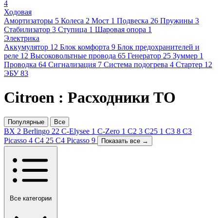
4
Ходовая
Амортизаторы
5
Колеса
2
Мост
1
Подвеска
26
Пружины
3
Стабилизатор
3
Ступица
1
Шаровая опора
1
Электрика
Аккумулятор
12
Блок комфорта
9
Блок предохранителей и
реле
12
Высоковольтные провода
65
Генератор
25
Зуммер
1
Проводка
64
Сигнализация
7
Система подогрева
4
Стартер
12
ЭБУ
83
Citroen : Расходники ТО
Популярные
Все
BX
2
Berlingo
22
C-Elysee
1
C-Zero
1
C2
3
C25
1
C3
8
C3
Picasso
4
C4
25
C4 Picasso
9
Показать все →
Все категории